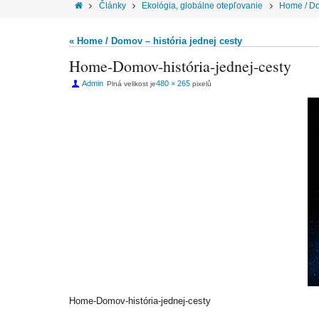
Články
Ekológia, globálne otepľovanie
Home / Dom
« Home / Domov – história jednej cesty
Home-Domov-história-jednej-cesty
Admin
480 × 265
Plná velikost je
pixelů
Home-Domov-história-jednej-cesty