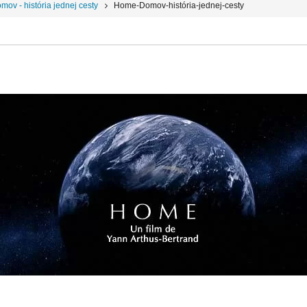
ov - história jednej cesty
Home-Domov-história-jednej-cesty