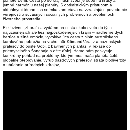
planéte Zemi. Cesta po 50 krajinách sveta je ódou na krásy a
jemnú harmóniu našej planéty. S optimistickým prístupom a
aktuálnymi témami sa snímka zameriava na vzrastajúce povedomie
verejnosti o súčasných sociálnych problémoch a problémoch
životného prostredia.
Exkluzívne „zhora“ sa vydáme na cestu okolo sveta do tých
najúžasnejších ale tiež najpoškodenejších krajín – nádherne dych
berúce a silné emócie, vyvolávajúca cesta z hlbín austrálskeho
koralového pobrežia na vrchol hôr Kilimandžára, z amazonských
pralesov do púšte Gobi, z bavlnených plantáží v Texase do
priemyselného Šanghaja a ešte ďalej. Home nám poskytuje
konkrétny pohľad na problémy, ktorým musí naša planéta čeliť:
globálne otepľovanie, výrub dažďových pralesov, strata biodiverzity
a ubúdanie prírodných zdrojov, …