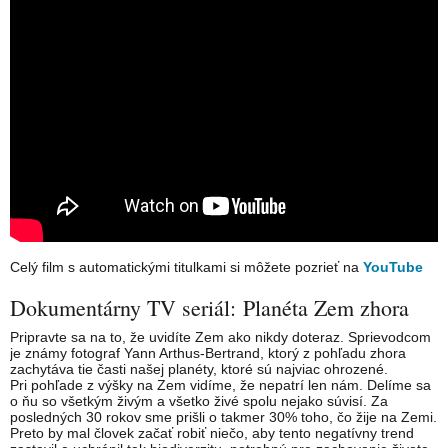
Celý film s automatickými titulkami si môžete pozrieť na
YouTube
Dokumentárny TV seriál: Planéta Zem zhora
Pripravte sa na to, že uvidíte Zem ako nikdy doteraz. Sprievodcom
je známy fotograf Yann Arthus-Bertrand, ktorý z pohľadu zhora
zachytáva tie časti našej planéty, ktoré sú najviac ohrozené.
Pri pohľade z výšky na Zem vidíme, že nepatrí len nám. Delíme sa
o ňu so všetkým živým a všetko živé spolu nejako súvisí. Za
posledných 30 rokov sme prišli o takmer 30% toho, čo žije na Zemi.
Preto by mal človek začať robiť niečo, aby tento negatívny trend