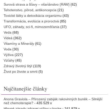
Surová strava a šťavy – vitariánstvo (RAW)
(62)
Tehotenstvo, pôrod, antikoncepcia
(21)
Toxické látky a detoxikácia organizmu
(43)
Transformácia, evolúcia a proroctvá
(85)
UFO, záhady, sci-fi, mimozemšťania
(37)
Veda
(68)
Videá
(362)
Vitamíny a Minerály
(61)
Voda
(30)
Výživa
(227)
Vzťahy
(45)
Zdravý životný štýl
(119)
Život po živote a smrti
(5)
Najčitanejšie články
Anona Graviola – Přirozený zabiják rakovinných buněk – Silnější
než chemoterapie?
- 435 529 x
Hlavné zásady zdravej výživy v kocke
- 241 879 x