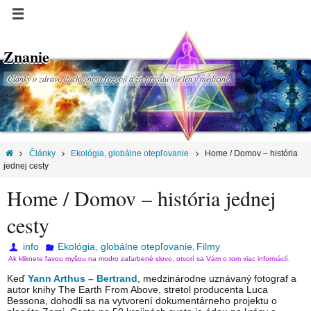
Znanie
Články o zdraví, duchovnom rozvoji a za pravdu nie len v medicíne.
Články
Ekológia, globálne otepľovanie
Home / Domov – história
jednej cesty
Home / Domov – história jednej
cesty
info
Ekológia, globálne otepľovanie
Filmy
,
Ak kliknete ľavou myšou na modro zafarbené slovo, otvorí sa Vám o tom viac informácií.
Keď
Yann Arthus – Bertrand
, medzinárodne uznávaný fotograf a
autor knihy The Earth From Above, stretol producenta Luca
Bessona, dohodli sa na vytvorení dokumentárneho projektu o