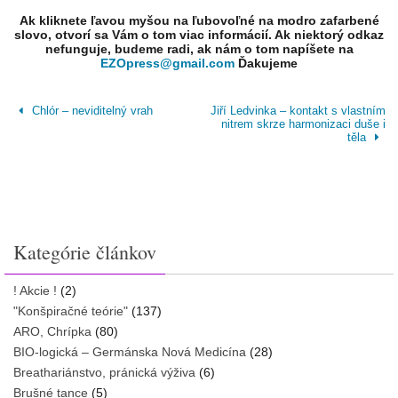
Ak kliknete ľavou myšou na ľubovoľné na modro zafarbené
slovo, otvorí sa Vám o tom viac informácií. Ak niektorý odkaz
nefunguje, budeme radi, ak nám o tom napíšete na
EZOpress@gmail.com
Ďakujeme
Chlór – neviditelný vrah
Jiří Ledvinka – kontakt s vlastním
nitrem skrze harmonizaci duše i
těla
Kategórie článkov
! Akcie !
(2)
"Konšpiračné teórie"
(137)
ARO, Chrípka
(80)
BIO-logická – Germánska Nová Medicína
(28)
Breathariánstvo, pránická výživa
(6)
Brušné tance
(5)