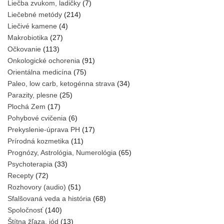
Liečba zvukom, ladičky
(7)
Liečebné metódy
(214)
Liečivé kamene
(4)
Makrobiotika
(27)
Očkovanie
(113)
Onkologické ochorenia
(91)
Orientálna medicína
(75)
Paleo, low carb, ketogénna strava
(34)
Parazity, plesne
(25)
Plochá Zem
(17)
Pohybové cvičenia
(6)
Prekyslenie-úprava PH
(17)
Prírodná kozmetika
(11)
Prognózy, Astrológia, Numerológia
(65)
Psychoterapia
(33)
Recepty
(72)
Rozhovory (audio)
(51)
Sfalšovaná veda a história
(68)
Spoločnosť
(140)
Štítna žľaza, jód
(13)