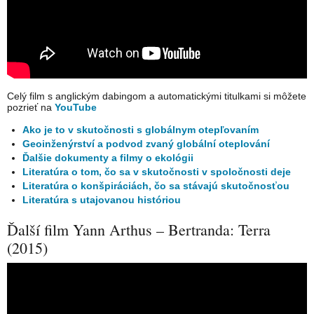
Celý film s anglickým dabingom a automatickými titulkami si môžete
pozrieť na
YouTube
Ako je to v skutočnosti s globálnym otepľovaním
Geoinženýrství a podvod zvaný globální oteplování
Ďalšie dokumenty a filmy o ekológii
Literatúra o tom, čo sa v skutočnosti v spoločnosti deje
Literatúra o konšpiráciách, čo sa stávajú skutočnosťou
Literatúra s utajovanou históriou
Ďalší film Yann Arthus – Bertranda: Terra
(2015)