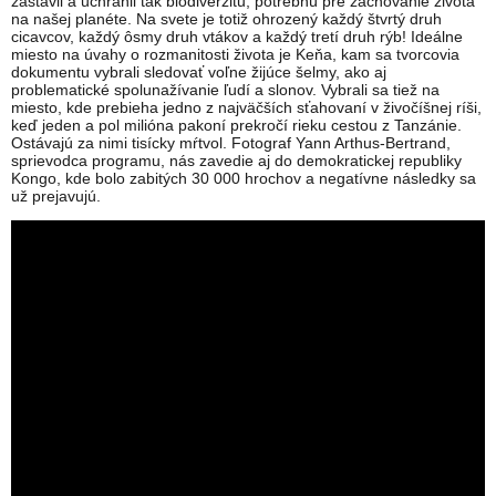
zastavil a uchránil tak biodiverzitu, potrebnú pre zachovanie života
na našej planéte. Na svete je totiž ohrozený každý štvrtý druh
cicavcov, každý ôsmy druh vtákov a každý tretí druh rýb! Ideálne
miesto na úvahy o rozmanitosti života je Keňa, kam sa tvorcovia
dokumentu vybrali sledovať voľne žijúce šelmy, ako aj
problematické spolunažívanie ľudí a slonov. Vybrali sa tiež na
miesto, kde prebieha jedno z najväčších sťahovaní v živočíšnej ríši,
keď jeden a pol milióna pakoní prekročí rieku cestou z Tanzánie.
Ostávajú za nimi tisícky mŕtvol. Fotograf Yann Arthus-Bertrand,
sprievodca programu, nás zavedie aj do demokratickej republiky
Kongo, kde bolo zabitých 30 000 hrochov a negatívne následky sa
už prejavujú.