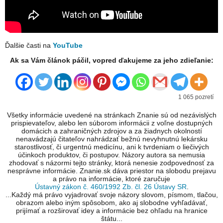
Ďalšie časti na
YouTube
Ak sa Vám článok páčil, vopred ďakujeme za jeho zdieľanie:
1 065 pozretí
Všetky informácie uvedené na stránkach Znanie sú od nezávislých
prispievateľov, alebo len súborom informácii z voľne dostupných
domácich a zahraničných zdrojov a za žiadnych okolností
nenavádzajú čitateľov nahrádzať bežnú nevyhnutnú lekársku
starostlivosť, či urgentnú medicínu, ani k tvrdeniam o liečivých
účinkoch produktov, či postupov. Názory autora sa nemusia
zhodovať s názormi tejto stránky, ktorá nenesie zodpovednosť za
nesprávne informácie. Znanie.sk dáva priestor na slobodu prejavu
a právo na informácie, ktoré zaručuje
Ústavný zákon č. 460/1992 Zb. čl. 26 Ústavy SR
.
...Každý má právo vyjadrovať svoje názory slovom, písmom, tlačou,
obrazom alebo iným spôsobom, ako aj slobodne vyhľadávať,
prijímať a rozširovať idey a informácie bez ohľadu na hranice
štátu...