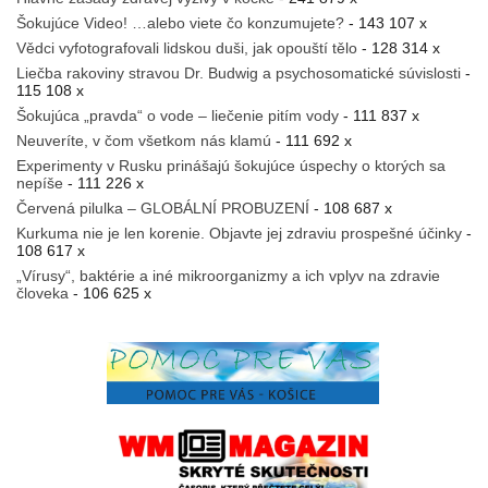
Šokujúce Video! …alebo viete čo konzumujete?
- 143 107 x
Vědci vyfotografovali lidskou duši, jak opouští tělo
- 128 314 x
Liečba rakoviny stravou Dr. Budwig a psychosomatické súvislosti
-
115 108 x
Šokujúca „pravda“ o vode – liečenie pitím vody
- 111 837 x
Neuveríte, v čom všetkom nás klamú
- 111 692 x
Experimenty v Rusku prinášajú šokujúce úspechy o ktorých sa
nepíše
- 111 226 x
Červená pilulka – GLOBÁLNÍ PROBUZENÍ
- 108 687 x
Kurkuma nie je len korenie. Objavte jej zdraviu prospešné účinky
-
108 617 x
„Vírusy“, baktérie a iné mikroorganizmy a ich vplyv na zdravie
človeka
- 106 625 x