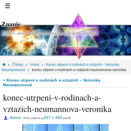
Znanie
Články o zdraví, duchovnom rozvoji a za pravdu nie len v medicíne.
Články
Videá
Konec utrpení v rodinách a vztazích - Veronika
Neumannnová
konec-utrpeni-v-rodinach-a-vztazich-neumannova-veronika
« Konec utrpení v rodinách a vztazích – Veronika
Neumannnová
konec-utrpeni-v-rodinach-a-
vztazich-neumannova-veronika
Admin
297 × 450
Plná velikost je
pixelů