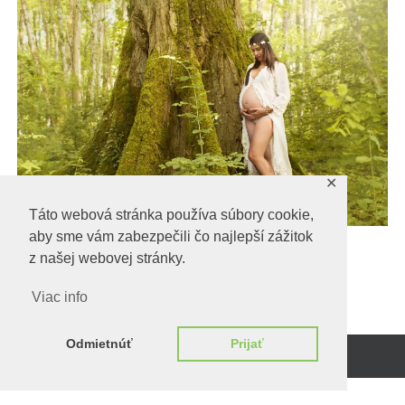
✕
Táto webová stránka používa súbory cookie,
aby sme vám zabezpečili čo najlepší zážitok
tehotenstvo-les-žena-1576443-freepixabay
z našej webovej stránky.
Viac info
Odmietnúť
Prijať
Beží na
WordPress.