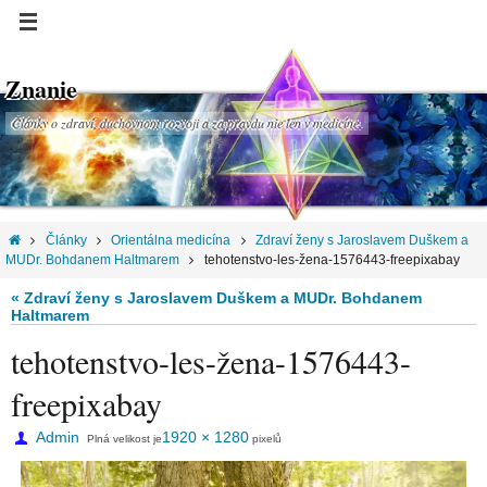
Znanie
Články o zdraví, duchovnom rozvoji a za pravdu nie len v medicíne.
Články
Orientálna medicína
Zdraví ženy s Jaroslavem Duškem a
MUDr. Bohdanem Haltmarem
tehotenstvo-les-žena-1576443-freepixabay
« Zdraví ženy s Jaroslavem Duškem a MUDr. Bohdanem
Haltmarem
tehotenstvo-les-žena-1576443-
freepixabay
Admin
1920 × 1280
Plná velikost je
pixelů