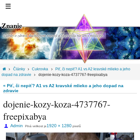
Znanie
Články o zdraví, duchovnom rozvoji a za pravdu nie len v medicíne.
Články
Cukrovka
Piť, či nepiť? A1 vs A2 kravské mlieko a jeho
dopad na zdravie
dojenie-kozy-koza-4737767-freepixabya
« Piť, či nepiť? A1 vs A2 kravské mlieko a jeho dopad na
zdravie
dojenie-kozy-koza-4737767-
freepixabya
Admin
1920 × 1280
Plná velikost je
pixelů