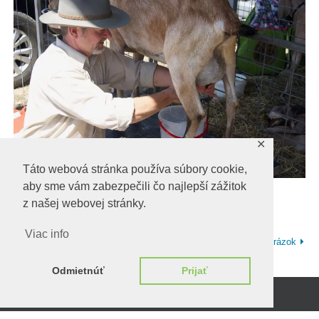
✕
Táto webová stránka používa súbory cookie,
aby sme vám zabezpečili čo najlepší zážitok
dojenie-kozy-koza-4737767-freepixabya
z našej webovej stránky.
Viac info
Predchadzajúci obrázok
Ďalší obrázok
Odmietnúť
Prijať
Beží na
WordPress.