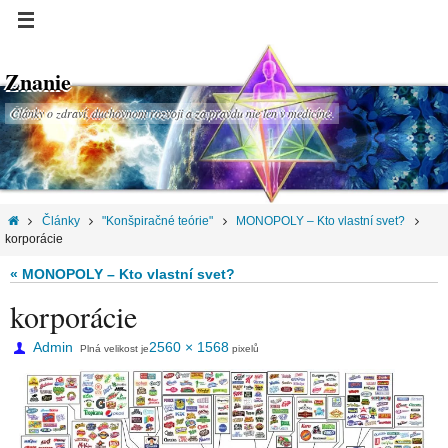
Znanie
Články o zdraví, duchovnom rozvoji a za pravdu nie len v medicíne.
Články
"Konšpiračné teórie"
MONOPOLY – Kto vlastní svet?
korporácie
« MONOPOLY – Kto vlastní svet?
korporácie
Admin
2560 × 1568
Plná velikost je
pixelů