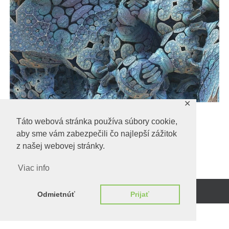
✕
microscopic-1487444_1920-freepixabay
Táto webová stránka používa súbory cookie,
microscopic-1487444_1920-freepixabay
aby sme vám zabezpečili čo najlepší zážitok
z našej webovej stránky.
Viac info
Odmietnúť
Prijať
Beží na
WordPress.