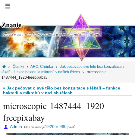
Znanie
Články o zdraví, duchovnom rozvoji a za pravdu nie len v medicíne.
Články
ARO, Chrípka
Jak pečovat o své tělo bez konzultace s
lékaři - funkce bakterií a mikrobů v našich tělech
microscopic-
1487444_1920-freepixabay
« Jak pečovat o své tělo bez konzultace s lékaři – funkce
bakterií a mikrobů v našich tělech
microscopic-1487444_1920-
freepixabay
Admin
1920 × 960
Plná velikost je
pixelů