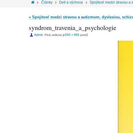
Články
Deti a výchova
Spojitosť medzi stravou a a
« Spojitosť medzi stravou a autizmom, dyslexiou, schiz
syndrom_travenia_a_psychologie
Admin
550 × 865
Plná velikost je
pixelů