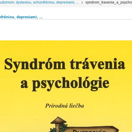
utizmom, dyslexiou, schizofréniou, depresiami, ...
syndrom_travenia_a_psycho
ofréniou, depresiami, …