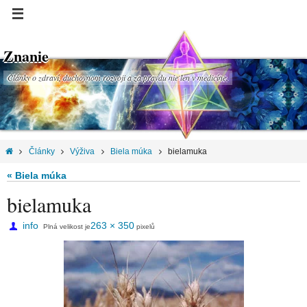
Znanie
Články o zdraví, duchovnom rozvoji a za pravdu nie len v medicíne.
Články
Výživa
Biela múka
bielamuka
« Biela múka
bielamuka
info
263 × 350
Plná velikost je
pixelů