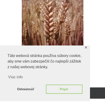
✕
Táto webová stránka používa súbory cookie,
aby sme vám zabezpečili čo najlepší zážitok
Unknown
z našej webovej stránky.
Viac info
Odmietnúť
Prijať
Beží na
WordPress.