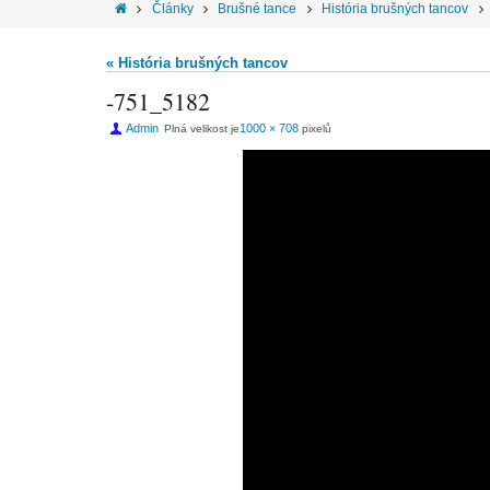
Články
Brušné tance
História brušných tancov
« História brušných tancov
-751_5182
Admin
1000 × 708
Plná velikost je
pixelů