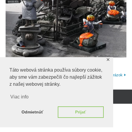
✕
Táto webová stránka používa súbory cookie,
Predchadzajúci obrázok
Ďalší obrázok
aby sme vám zabezpečili čo najlepší zážitok
z našej webovej stránky.
Viac info
Beží na
WordPress.
Odmietnúť
Prijať