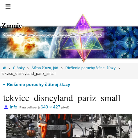
Znanie
Články o zdraví, duchovnom rozvoji a za pravdu nie len v medicíne.
Články
Štítna žľaza, jód
Riešenie poruchy štítnej žľazy
tekvice_disneyland_pariz_small
« Riešenie poruchy štítnej žľazy
tekvice_disneyland_pariz_small
info
640 × 427
Plná velikost je
pixelů