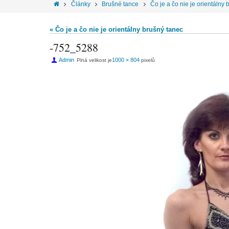
Články
Brušné tance
Čo je a čo nie je orientálny
« Čo je a čo nie je orientálny brušný tanec
-752_5288
Admin
1000 × 804
Plná velikost je
pixelů