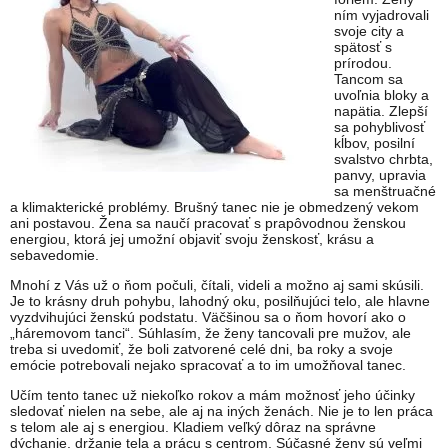
ním vyjadrovali
svoje city a
spätosť s
prírodou.
Tancom sa
uvoľnia bloky a
napätia. Zlepší
sa pohyblivosť
kĺbov, posilní
svalstvo chrbta,
panvy, upravia
sa menštruačné
a klimakterické problémy. Brušný tanec nie je obmedzený vekom
ani postavou. Žena sa naučí pracovať s prapôvodnou ženskou
energiou, ktorá jej umožní objaviť svoju ženskosť, krásu a
sebavedomie.
Mnohí z Vás už o ňom počuli, čítali, videli a možno aj sami skúsili.
Je to krásny druh pohybu, lahodný oku, posilňujúci telo, ale hlavne
vyzdvihujúci ženskú podstatu. Väčšinou sa o ňom hovorí ako o
„háremovom tanci“. Súhlasím, že ženy tancovali pre mužov, ale
treba si uvedomiť, že boli zatvorené celé dni, ba roky a svoje
emócie potrebovali nejako spracovať a to im umožňoval tanec.
Učím tento tanec už niekoľko rokov a mám možnosť jeho účinky
sledovať nielen na sebe, ale aj na iných ženách. Nie je to len práca
s telom ale aj s energiou. Kladiem veľký dôraz na správne
dýchanie, držanie tela a prácu s centrom. Súčasné ženy sú veľmi