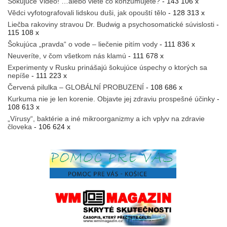
Šokujúce Video! …alebo viete čo konzumujete?
- 143 106 x
Vědci vyfotografovali lidskou duši, jak opouští tělo
- 128 313 x
Liečba rakoviny stravou Dr. Budwig a psychosomatické súvislosti
-
115 108 x
Šokujúca „pravda“ o vode – liečenie pitím vody
- 111 836 x
Neuveríte, v čom všetkom nás klamú
- 111 678 x
Experimenty v Rusku prinášajú šokujúce úspechy o ktorých sa
nepíše
- 111 223 x
Červená pilulka – GLOBÁLNÍ PROBUZENÍ
- 108 686 x
Kurkuma nie je len korenie. Objavte jej zdraviu prospešné účinky
-
108 613 x
„Vírusy“, baktérie a iné mikroorganizmy a ich vplyv na zdravie
človeka
- 106 624 x