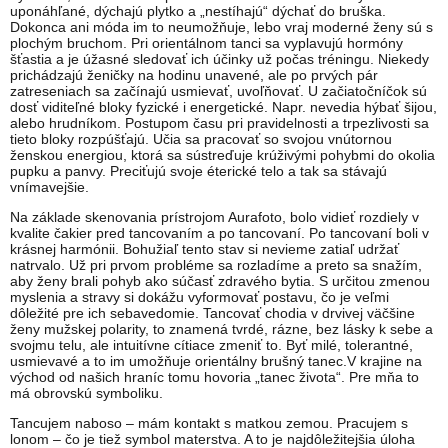
uponáhľané, dýchajú plytko a „nestíhajú“ dýchať do bruška.
Dokonca ani móda im to neumožňuje, lebo vraj moderné ženy sú s
plochým bruchom. Pri orientálnom tanci sa vyplavujú hormóny
šťastia a je úžasné sledovať ich účinky už počas tréningu. Niekedy
prichádzajú ženičky na hodinu unavené, ale po prvých pár
zatreseniach sa začínajú usmievať, uvoľňovať. U začiatočníčok sú
dosť viditeľné bloky fyzické i energetické. Napr. nevedia hýbať šijou,
alebo hrudníkom. Postupom času pri pravidelnosti a trpezlivosti sa
tieto bloky rozpúšťajú. Učia sa pracovať so svojou vnútornou
ženskou energiou, ktorá sa sústreďuje krúživými pohybmi do okolia
pupku a panvy. Preciťujú svoje éterické telo a tak sa stávajú
vnímavejšie.
Na základe skenovania prístrojom Aurafoto, bolo vidieť rozdiely v
kvalite čakier pred tancovaním a po tancovaní. Po tancovaní boli v
krásnej harmónii. Bohužiaľ tento stav si nevieme zatiaľ udržať
natrvalo. Už pri prvom probléme sa rozladíme a preto sa snažím,
aby ženy brali pohyb ako súčasť zdravého bytia. S určitou zmenou
myslenia a stravy si dokážu vyformovať postavu, čo je veľmi
dôležité pre ich sebavedomie. Tancovať chodia v drvivej väčšine
ženy mužskej polarity, to znamená tvrdé, rázne, bez lásky k sebe a
svojmu telu, ale intuitívne cítiace zmeniť to. Byť milé, tolerantné,
usmievavé a to im umožňuje orientálny brušný tanec.V krajine na
východ od našich hraníc tomu hovoria „tanec života“. Pre mňa to
má obrovskú symboliku.
Tancujem naboso – mám kontakt s matkou zemou. Pracujem s
lonom – čo je tiež symbol materstva. A to je najdôležitejšia úloha