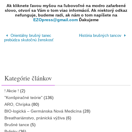
Ak kliknete ľavou myšou na ľubovoľné na modro zafarbené
slovo, otvorí sa Vám o tom viac informácií. Ak niektorý odkaz
nefunguje, budeme radi, ak nám o tom napíšete na
EZOpress@gmail.com
Ďakujeme
Orientálny brušný tanec
História brušných tancov
prebúdza skutočnú ženskosť
Kategórie článkov
! Akcie !
(2)
"Konšpiračné teórie"
(136)
ARO, Chrípka
(80)
BIO-logická – Germánska Nová Medicína
(28)
Breathariánstvo, pránická výživa
(6)
Brušné tance
(5)
Bylinky
(36)