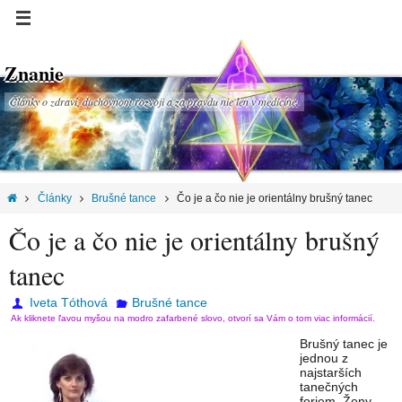
Znanie
Články o zdraví, duchovnom rozvoji a za pravdu nie len v medicíne.
Články
Brušné tance
Čo je a čo nie je orientálny brušný tanec
Čo je a čo nie je orientálny brušný
tanec
Iveta Tóthová
Brušné tance
Ak kliknete ľavou myšou na modro zafarbené slovo, otvorí sa Vám o tom viac informácií.
Brušný tanec je
jednou z
najstarších
tanečných
foriem. Ženy