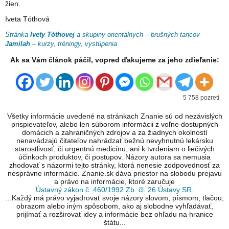
žien.
Iveta Tóthová
Stránka
Ivety Tóthovej
a skupiny orientálnych – brušných tancov
Jamilah
–
kurzy, tréningy, vystúpenia
Ak sa Vám článok páčil, vopred ďakujeme za jeho zdieľanie:
5 758 pozretí
Všetky informácie uvedené na stránkach Znanie sú od nezávislých
prispievateľov, alebo len súborom informácii z voľne dostupných
domácich a zahraničných zdrojov a za žiadnych okolností
nenavádzajú čitateľov nahrádzať bežnú nevyhnutnú lekársku
starostlivosť, či urgentnú medicínu, ani k tvrdeniam o liečivých
účinkoch produktov, či postupov. Názory autora sa nemusia
zhodovať s názormi tejto stránky, ktorá nenesie zodpovednosť za
nesprávne informácie. Znanie.sk dáva priestor na slobodu prejavu
a právo na informácie, ktoré zaručuje
Ústavný zákon č. 460/1992 Zb. čl. 26 Ústavy SR
.
...Každý má právo vyjadrovať svoje názory slovom, písmom, tlačou,
obrazom alebo iným spôsobom, ako aj slobodne vyhľadávať,
prijímať a rozširovať idey a informácie bez ohľadu na hranice
štátu...