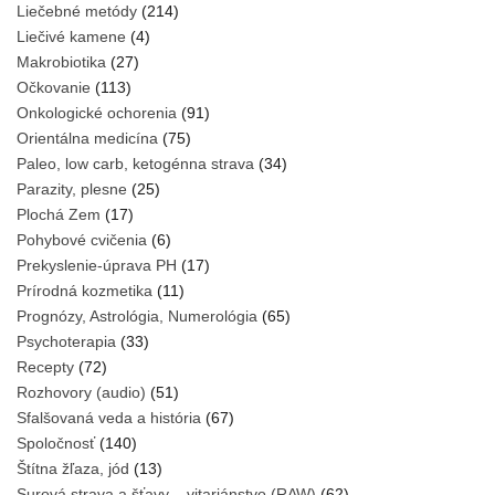
Liečebné metódy
(214)
Liečivé kamene
(4)
Makrobiotika
(27)
Očkovanie
(113)
Onkologické ochorenia
(91)
Orientálna medicína
(75)
Paleo, low carb, ketogénna strava
(34)
Parazity, plesne
(25)
Plochá Zem
(17)
Pohybové cvičenia
(6)
Prekyslenie-úprava PH
(17)
Prírodná kozmetika
(11)
Prognózy, Astrológia, Numerológia
(65)
Psychoterapia
(33)
Recepty
(72)
Rozhovory (audio)
(51)
Sfalšovaná veda a história
(67)
Spoločnosť
(140)
Štítna žľaza, jód
(13)
Surová strava a šťavy – vitariánstvo (RAW)
(62)