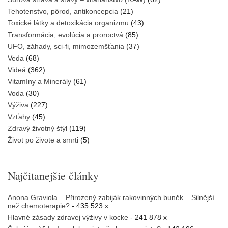
Tehotenstvo, pôrod, antikoncepcia
(21)
Toxické látky a detoxikácia organizmu
(43)
Transformácia, evolúcia a proroctvá
(85)
UFO, záhady, sci-fi, mimozemšťania
(37)
Veda
(68)
Videá
(362)
Vitamíny a Minerály
(61)
Voda
(30)
Výživa
(227)
Vzťahy
(45)
Zdravý životný štýl
(119)
Život po živote a smrti
(5)
Najčitanejšie články
Anona Graviola – Přirozený zabiják rakovinných buněk – Silnější
než chemoterapie?
- 435 523 x
Hlavné zásady zdravej výživy v kocke
- 241 878 x