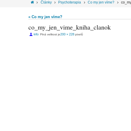
Články
Psychoterapia
Co my jen víme?
co_my
« Co my jen víme?
co_my_jen_vime_kniha_clanok
info
200 × 228
Plná velikost je
pixelů