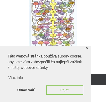
✕
Táto webová stránka používa súbory cookie,
aby sme vám zabezpečili čo najlepší zážitok
Predchadzajúci obrázok
z našej webovej stránky.
Viac info
Beží na
WordPress.
Odmietnúť
Prijať