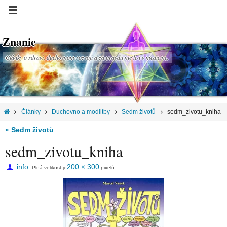
Znanie
Články o zdraví, duchovnom rozvoji a za pravdu nie len v medicíne.
Články
Duchovno a modlitby
Sedm životů
sedm_zivotu_kniha
« Sedm životů
sedm_zivotu_kniha
info
200 × 300
Plná velikost je
pixelů