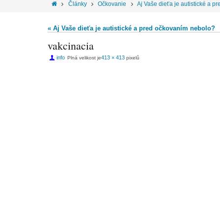
Články
Očkovanie
Aj Vaše dieťa je autistické a 
« Aj Vaše dieťa je autistické a pred očkovaním nebolo?
vakcinacia
info
413 × 413
Plná velikost je
pixelů