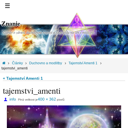
Znanie
Články o zdraví, duchovnom rozvoji a za pravdu nie len v medicíne.
Články
Duchovno a modlitby
Tajemství Amenti 1
tajemstvi_amenti
« Tajemství Amenti 1
tajemstvi_amenti
info
400 × 362
Plná velikost je
pixelů