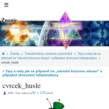
Znanie
Články o zdraví, duchovnom rozvoji a za pravdu nie len v medicíne.
Články
Transformácia, evolúcia a proroctvá
Tipy a rady jak se
připravit na "národní krizovou situaci" a případné zhroucení infrastruktury
cvrcek_husle
« Tipy a rady jak se připravit na „národní krizovou situaci“ a
případné zhroucení infrastruktury
cvrcek_husle
info
91 × 170
Plná velikost je
pixelů