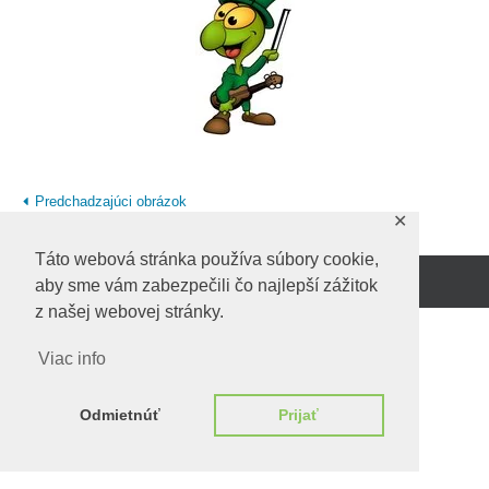
Predchadzajúci obrázok
✕
Táto webová stránka používa súbory cookie,
aby sme vám zabezpečili čo najlepší zážitok
Beží na
WordPress.
z našej webovej stránky.
Viac info
Odmietnúť
Prijať