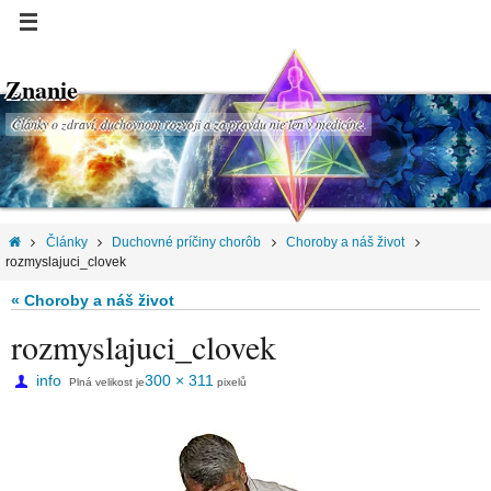
Znanie
Články o zdraví, duchovnom rozvoji a za pravdu nie len v medicíne.
Články
Duchovné príčiny chorôb
Choroby a náš život
rozmyslajuci_clovek
« Choroby a náš život
rozmyslajuci_clovek
info
300 × 311
Plná velikost je
pixelů