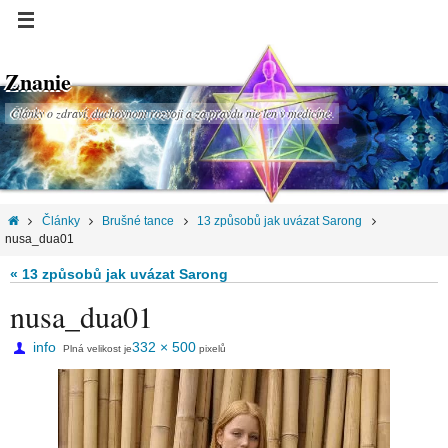
Znanie
Články o zdraví, duchovnom rozvoji a za pravdu nie len v medicíne.
Články
Brušné tance
13 způsobů jak uvázat Sarong
nusa_dua01
« 13 způsobů jak uvázat Sarong
nusa_dua01
info
332 × 500
Plná velikost je
pixelů