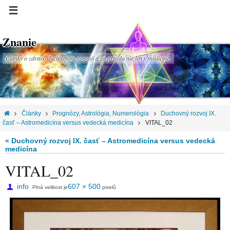
Znanie
Články o zdraví, duchovnom rozvoji a za pravdu nie len v medicíne.
Články
Prognózy, Astrológia, Numerológia
Duchovný rozvoj IX.
časť – Astromedicína versus vedecká medicína
VITAL_02
« Duchovný rozvoj IX. časť – Astromedicína versus vedecká
medicína
VITAL_02
info
607 × 500
Plná velikost je
pixelů