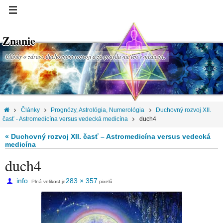
Znanie
Články o zdraví, duchovnom rozvoji a za pravdu nie len v medicíne.
Články
Prognózy, Astrológia, Numerológia
Duchovný rozvoj XII.
časť - Astromedicína versus vedecká medicína
duch4
« Duchovný rozvoj XII. časť – Astromedicína versus vedecká
medicína
duch4
info
283 × 357
Plná velikost je
pixelů