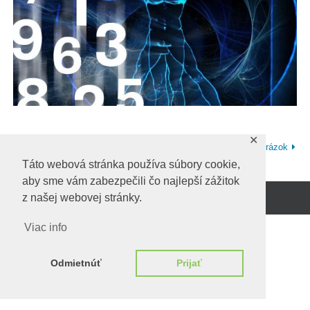
✕
Predchadzajúci obrázok
Ďalší obrázok
Táto webová stránka používa súbory cookie,
aby sme vám zabezpečili čo najlepší zážitok
z našej webovej stránky.
Beží na
WordPress.
Viac info
Odmietnúť
Prijať