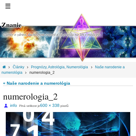
Znanie
Články o zdraví, duchovnom rozvoji a za pravdu nie len v medicíne.
Články
Prognózy, Astrológia, Numerológia
Naše narodenie a
numerológia
numerologia_2
« Naše narodenie a numerológia
numerologia_2
info
600 × 338
Plná velikost je
pixelů