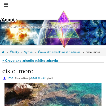
Znanie
Články o zdraví, duchovnom rozvoji a za pravdu nie len v medicíne.
Články
Výživa
Črevo ako zrkadlo nášho zdravia
ciste_more
« Črevo ako zrkadlo nášho zdravia
ciste_more
info
550 × 246
Plná velikost je
pixelů