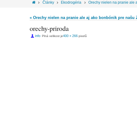
Články
Ekodrogéria
Orechy nielen na pranie ale
« Orechy nielen na pranie ale aj ako bonbónik pre našu
orechy-priroda
info
400 × 266
Plná velikost je
pixelů