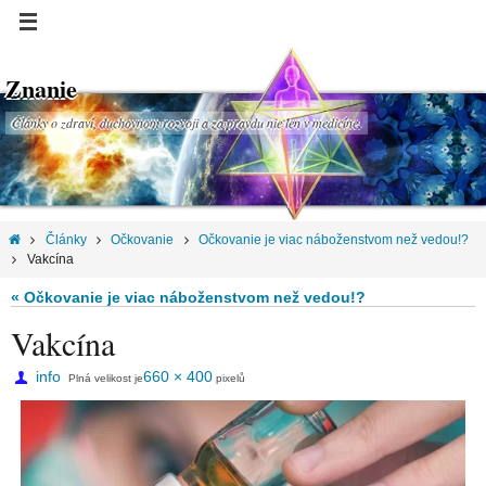
Znanie
Články o zdraví, duchovnom rozvoji a za pravdu nie len v medicíne.
Články
Očkovanie
Očkovanie je viac náboženstvom než vedou!?
Vakcína
« Očkovanie je viac náboženstvom než vedou!?
Vakcína
info
660 × 400
Plná velikost je
pixelů