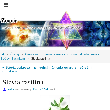
Znanie
Články o zdraví, duchovnom rozvoji a za pravdu nie len v medicíne.
Články
Cukrovka
Stévia cukrová - prírodná náhrada cukru s
liečivými účinkami
Stevia rastlina
« Stévia cukrová – prírodná náhrada cukru s liečivými
účinkami
Stevia rastlina
info
126 × 154
Plná velikost je
pixelů