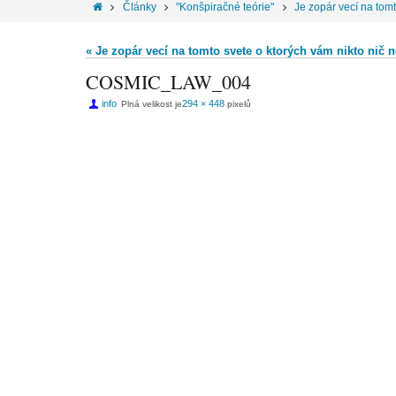
Články
"Konšpiračné teórie"
Je zopár vecí na tomt
« Je zopár vecí na tomto svete o ktorých vám nikto nič 
COSMIC_LAW_004
info
294 × 448
Plná velikost je
pixelů