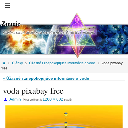
Znanie
Články o zdraví, duchovnom rozvoji a za pravdu nie len v medicíne.
Články
Úžasné i znepokojujúce informácie o vode
voda pixabay
free
« Úžasné i znepokojujúce informácie o vode
voda pixabay free
Admin
1280 × 682
Plná velikost je
pixelů