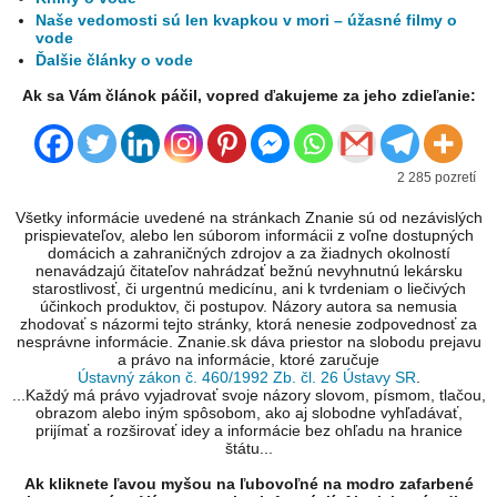
Naše vedomosti sú len kvapkou v mori – úžasné filmy o
vode
Ďalšie články o vode
Ak sa Vám článok páčil, vopred ďakujeme za jeho zdieľanie:
2 285 pozretí
Všetky informácie uvedené na stránkach Znanie sú od nezávislých
prispievateľov, alebo len súborom informácii z voľne dostupných
domácich a zahraničných zdrojov a za žiadnych okolností
nenavádzajú čitateľov nahrádzať bežnú nevyhnutnú lekársku
starostlivosť, či urgentnú medicínu, ani k tvrdeniam o liečivých
účinkoch produktov, či postupov. Názory autora sa nemusia
zhodovať s názormi tejto stránky, ktorá nenesie zodpovednosť za
nesprávne informácie. Znanie.sk dáva priestor na slobodu prejavu
a právo na informácie, ktoré zaručuje
Ústavný zákon č. 460/1992 Zb. čl. 26 Ústavy SR
.
...Každý má právo vyjadrovať svoje názory slovom, písmom, tlačou,
obrazom alebo iným spôsobom, ako aj slobodne vyhľadávať,
prijímať a rozširovať idey a informácie bez ohľadu na hranice
štátu...
Ak kliknete ľavou myšou na ľubovoľné na modro zafarbené