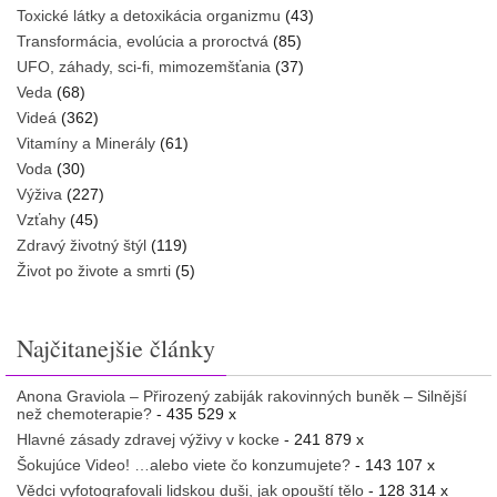
Toxické látky a detoxikácia organizmu
(43)
Transformácia, evolúcia a proroctvá
(85)
UFO, záhady, sci-fi, mimozemšťania
(37)
Veda
(68)
Videá
(362)
Vitamíny a Minerály
(61)
Voda
(30)
Výživa
(227)
Vzťahy
(45)
Zdravý životný štýl
(119)
Život po živote a smrti
(5)
Najčitanejšie články
Anona Graviola – Přirozený zabiják rakovinných buněk – Silnější
než chemoterapie?
- 435 529 x
Hlavné zásady zdravej výživy v kocke
- 241 879 x
Šokujúce Video! …alebo viete čo konzumujete?
- 143 107 x
Vědci vyfotografovali lidskou duši, jak opouští tělo
- 128 314 x