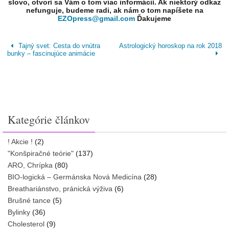
slovo, otvorí sa Vám o tom viac informácií. Ak niektorý odkaz
nefunguje, budeme radi, ak nám o tom napíšete na
EZOpress@gmail.com
Ďakujeme
Tajný svet: Cesta do vnútra
Astrologický horoskop na rok 2018
bunky – fascinujúce animácie
Kategórie článkov
! Akcie !
(2)
"Konšpiračné teórie"
(137)
ARO, Chrípka
(80)
BIO-logická – Germánska Nová Medicína
(28)
Breathariánstvo, pránická výživa
(6)
Brušné tance
(5)
Bylinky
(36)
Cholesterol
(9)