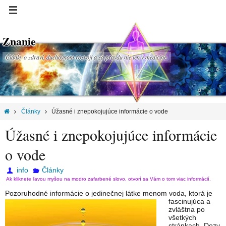
Znanie
Články o zdraví, duchovnom rozvoji a za pravdu nie len v medicíne.
Články
Úžasné i znepokojujúce informácie o vode
Úžasné i znepokojujúce informácie
o vode
info
Články
Ak kliknete ľavou myšou na modro zafarbené slovo, otvorí sa Vám o tom viac informácií.
Pozoruhodné informácie o jedinečnej látke menom voda,
ktorá je
fascinujúca a
zvláštna po
všetkých
stránkach. Dozv