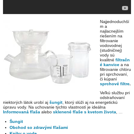
Najjednoduchší
m a
najlacnejším
riešením na
filtrovanie
vodovodnej
(studničnej)
vody sú
kvalitné
filtračn
é kanvice
a na
filtrovanie chlóru
pri sprchovaní,
či kúpaní
sprchové filtre
.
Veľkú službu pri
odstraňovaní
niektorých látok urobí aj
šungit
, ktorý slúži aj na energetickú
úpravu vody. Na uchovanie týchto vlastností je ideálna
Informovaná fľaša
alebo
sklenené fľaše s kvetom života
, …
Šungit
Obchod so zdravými fľašami
Knihy o vode