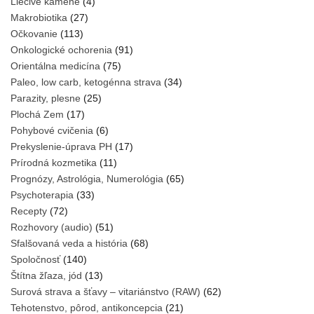
Liečivé kamene
(4)
Makrobiotika
(27)
Očkovanie
(113)
Onkologické ochorenia
(91)
Orientálna medicína
(75)
Paleo, low carb, ketogénna strava
(34)
Parazity, plesne
(25)
Plochá Zem
(17)
Pohybové cvičenia
(6)
Prekyslenie-úprava PH
(17)
Prírodná kozmetika
(11)
Prognózy, Astrológia, Numerológia
(65)
Psychoterapia
(33)
Recepty
(72)
Rozhovory (audio)
(51)
Sfalšovaná veda a história
(68)
Spoločnosť
(140)
Štítna žľaza, jód
(13)
Surová strava a šťavy – vitariánstvo (RAW)
(62)
Tehotenstvo, pôrod, antikoncepcia
(21)