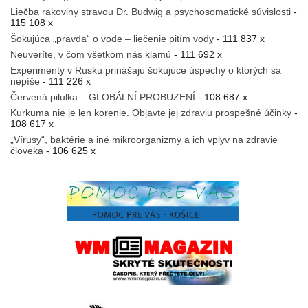
Liečba rakoviny stravou Dr. Budwig a psychosomatické súvislosti
-
115 108 x
Šokujúca „pravda“ o vode – liečenie pitím vody
- 111 837 x
Neuveríte, v čom všetkom nás klamú
- 111 692 x
Experimenty v Rusku prinášajú šokujúce úspechy o ktorých sa
nepíše
- 111 226 x
Červená pilulka – GLOBÁLNÍ PROBUZENÍ
- 108 687 x
Kurkuma nie je len korenie. Objavte jej zdraviu prospešné účinky
-
108 617 x
„Vírusy“, baktérie a iné mikroorganizmy a ich vplyv na zdravie
človeka
- 106 625 x