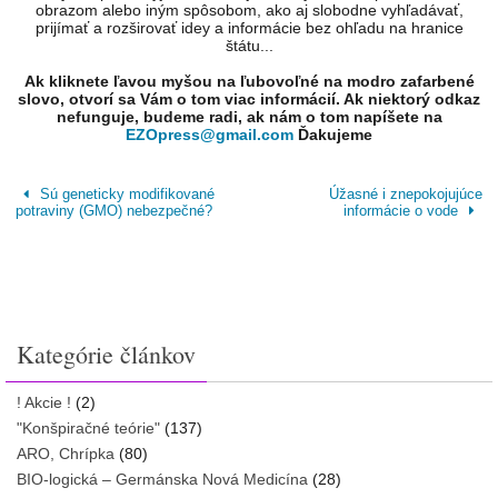
obrazom alebo iným spôsobom, ako aj slobodne vyhľadávať,
prijímať a rozširovať idey a informácie bez ohľadu na hranice
štátu...
Ak kliknete ľavou myšou na ľubovoľné na modro zafarbené
slovo, otvorí sa Vám o tom viac informácií. Ak niektorý odkaz
nefunguje, budeme radi, ak nám o tom napíšete na
EZOpress@gmail.com
Ďakujeme
Sú geneticky modifikované
Úžasné i znepokojujúce
potraviny (GMO) nebezpečné?
informácie o vode
Kategórie článkov
! Akcie !
(2)
"Konšpiračné teórie"
(137)
ARO, Chrípka
(80)
BIO-logická – Germánska Nová Medicína
(28)