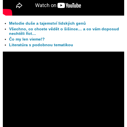
Melodie duše a tajemství lidských genů
Všechno, co chcete vědět o šišince… a co vám doposud
nechtěli říct…
Čo my len vieme!?
Literatúra s podobnou tematikou