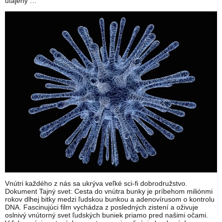
utajený …
Vnútri každého z nás sa ukrýva veľké sci-fi dobrodružstvo.
Dokument Tajný svet: Cesta do vnútra bunky je príbehom miliónmi
rokov dlhej bitky medzi ľudskou bunkou a adenovírusom o kontrolu
DNA. Fascinujúci film vychádza z posledných zistení a oživuje
oslnivý vnútorný svet ľudských buniek priamo pred našimi očami.