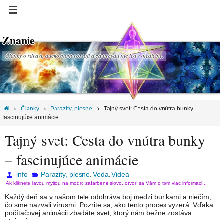
Znanie
Články o zdraví, duchovnom rozvoji a za pravdu nie len v medicíne.
Články
Parazity, plesne
Tajný svet: Cesta do vnútra bunky –
fascinujúce animácie
Tajný svet: Cesta do vnútra bunky
– fascinujúce animácie
info
Parazity, plesne
Veda
Videá
,
,
Ak kliknete ľavou myšou na modro zafarbené slovo, otvorí sa Vám o tom viac informácií.
Každý deň sa v našom tele odohráva boj medzi bunkami a niečím,
čo sme nazvali vírusmi. Pozrite sa, ako tento proces vyzerá. Vďaka
počítačovej animácii zbadáte svet, ktorý nám bežne zostáva