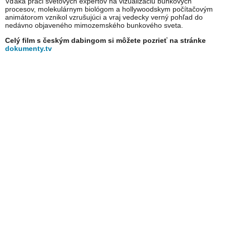
Vďaka práci svetových expertov na vizualizáciu bunkových
procesov, molekulárnym biológom a hollywoodskym počítačovým
animátorom vznikol vzrušujúci a vraj vedecky verný pohľad do
nedávno objaveného mimozemského bunkového sveta.
Celý film s českým dabingom si môžete pozrieť na stránke
dokumenty.tv