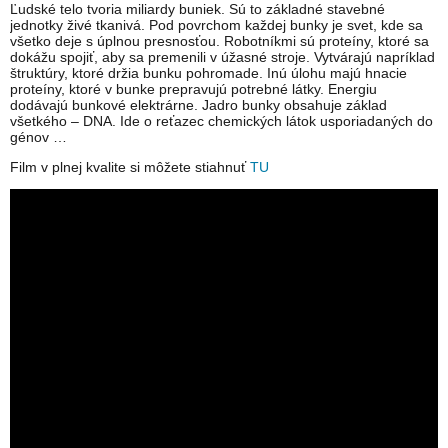
Ľudské telo tvoria miliardy buniek. Sú to základné stavebné
jednotky živé tkanivá. Pod povrchom každej bunky je svet, kde sa
všetko deje s úplnou presnosťou. Robotníkmi sú proteíny, ktoré sa
dokážu spojiť, aby sa premenili v úžasné stroje. Vytvárajú napríklad
štruktúry, ktoré držia bunku pohromade. Inú úlohu majú hnacie
proteíny, ktoré v bunke prepravujú potrebné látky. Energiu
dodávajú bunkové elektrárne. Jadro bunky obsahuje základ
všetkého – DNA. Ide o reťazec chemických látok usporiadaných do
génov …
Film v plnej kvalite si môžete stiahnuť
TU