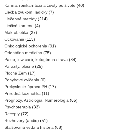
Karma, reinkarnácia a životy po živote
(40)
Liečba zvukom, ladičky
(7)
Liečebné metódy
(214)
Liečivé kamene
(4)
Makrobiotika
(27)
Očkovanie
(113)
Onkologické ochorenia
(91)
Orientálna medicína
(75)
Paleo, low carb, ketogénna strava
(34)
Parazity, plesne
(25)
Plochá Zem
(17)
Pohybové cvičenia
(6)
Prekyslenie-úprava PH
(17)
Prírodná kozmetika
(11)
Prognózy, Astrológia, Numerológia
(65)
Psychoterapia
(33)
Recepty
(72)
Rozhovory (audio)
(51)
Sfalšovaná veda a história
(68)