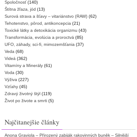
Spoločnosť
(140)
Štítna žľaza, jód
(13)
Surová strava a šťavy – vitariánstvo (RAW)
(62)
Tehotenstvo, pôrod, antikoncepcia
(21)
Toxické látky a detoxikácia organizmu
(43)
Transformácia, evolúcia a proroctvá
(85)
UFO, záhady, sci-fi, mimozemšťania
(37)
Veda
(68)
Videá
(362)
Vitamíny a Minerály
(61)
Voda
(30)
Výživa
(227)
Vzťahy
(45)
Zdravý životný štýl
(119)
Život po živote a smrti
(5)
Najčitanejšie články
Anona Graviola – Přirozený zabiják rakovinných buněk – Silnější