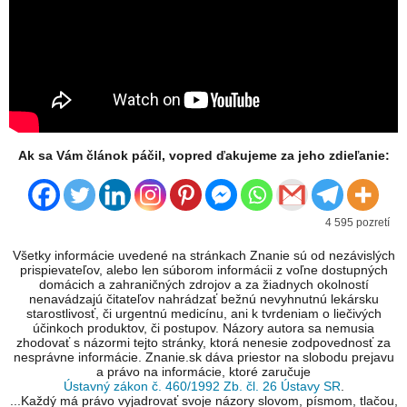
Ak sa Vám článok páčil, vopred ďakujeme za jeho zdieľanie:
4 595 pozretí
Všetky informácie uvedené na stránkach Znanie sú od nezávislých
prispievateľov, alebo len súborom informácii z voľne dostupných
domácich a zahraničných zdrojov a za žiadnych okolností
nenavádzajú čitateľov nahrádzať bežnú nevyhnutnú lekársku
starostlivosť, či urgentnú medicínu, ani k tvrdeniam o liečivých
účinkoch produktov, či postupov. Názory autora sa nemusia
zhodovať s názormi tejto stránky, ktorá nenesie zodpovednosť za
nesprávne informácie. Znanie.sk dáva priestor na slobodu prejavu
a právo na informácie, ktoré zaručuje
Ústavný zákon č. 460/1992 Zb. čl. 26 Ústavy SR
.
...Každý má právo vyjadrovať svoje názory slovom, písmom, tlačou,