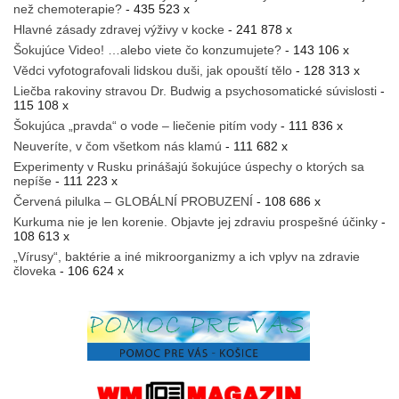
než chemoterapie?
- 435 523 x
Hlavné zásady zdravej výživy v kocke
- 241 878 x
Šokujúce Video! …alebo viete čo konzumujete?
- 143 106 x
Vědci vyfotografovali lidskou duši, jak opouští tělo
- 128 313 x
Liečba rakoviny stravou Dr. Budwig a psychosomatické súvislosti
-
115 108 x
Šokujúca „pravda“ o vode – liečenie pitím vody
- 111 836 x
Neuveríte, v čom všetkom nás klamú
- 111 682 x
Experimenty v Rusku prinášajú šokujúce úspechy o ktorých sa
nepíše
- 111 223 x
Červená pilulka – GLOBÁLNÍ PROBUZENÍ
- 108 686 x
Kurkuma nie je len korenie. Objavte jej zdraviu prospešné účinky
-
108 613 x
„Vírusy“, baktérie a iné mikroorganizmy a ich vplyv na zdravie
človeka
- 106 624 x