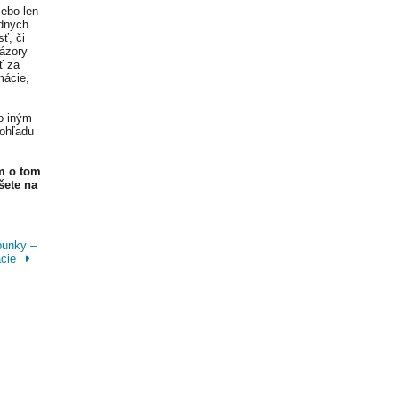
lebo len
adnych
ť, či
Názory
ť za
mácie,
o iným
 ohľadu
m o tom
šete na
bunky –
ácie