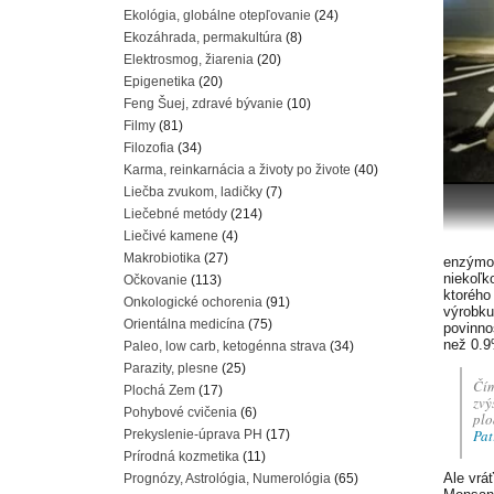
Ekológia, globálne otepľovanie
(24)
Ekozáhrada, permakultúra
(8)
Elektrosmog, žiarenia
(20)
Epigenetika
(20)
Feng Šuej, zdravé bývanie
(10)
Filmy
(81)
Filozofia
(34)
Karma, reinkarnácia a životy po živote
(40)
Liečba zvukom, ladičky
(7)
Liečebné metódy
(214)
Liečivé kamene
(4)
Makrobiotika
(27)
enzýmov
niekoľk
Očkovanie
(113)
ktorého
Onkologické ochorenia
(91)
výrobku 
Orientálna medicína
(75)
povinno
než 0.
Paleo, low carb, ketogénna strava
(34)
Parazity, plesne
(25)
Čím
Plochá Zem
(17)
zvý
Pohybové cvičenia
(6)
plo
Pat
Prekyslenie-úprava PH
(17)
Prírodná kozmetika
(11)
Ale vrá
Prognózy, Astrológia, Numerológia
(65)