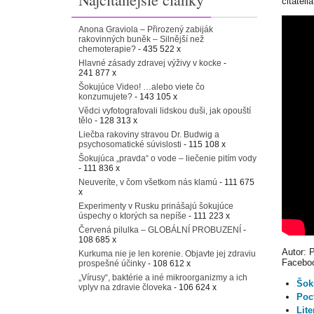
čitateli
Anona Graviola – Přirozený zabiják
rakovinných buněk – Silnější než
chemoterapie?
- 435 522 x
Hlavné zásady zdravej výživy v kocke
-
241 877 x
Šokujúce Video! …alebo viete čo
konzumujete?
- 143 105 x
Vědci vyfotografovali lidskou duši, jak opouští
tělo
- 128 313 x
Liečba rakoviny stravou Dr. Budwig a
psychosomatické súvislosti
- 115 108 x
Šokujúca „pravda“ o vode – liečenie pitím vody
- 111 836 x
Neuveríte, v čom všetkom nás klamú
- 111 675
x
Experimenty v Rusku prinášajú šokujúce
úspechy o ktorých sa nepíše
- 111 223 x
Červená pilulka – GLOBÁLNÍ PROBUZENÍ
-
108 685 x
Autor: 
Kurkuma nie je len korenie. Objavte jej zdraviu
Facebo
prospešné účinky
- 108 612 x
„Vírusy“, baktérie a iné mikroorganizmy a ich
Šok
vplyv na zdravie človeka
- 106 624 x
Poc
Lit