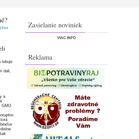
né?
Zasielanie noviniek
ýživa
VIAC INFO
li
Reklama
 lobuje
n dali,
y a
vé
 s GMO
poruplno
torá
ebiteľov
dielne
však