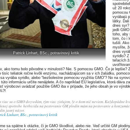
spotrebite
už 20 rok
pomocou
vyrábajú 
látky. Dali
dnes syr?
jedli GMO
toho, aby 
tom, čo i 
tušili. Ako
myslíte, ž
dnes vyrá
Patrick Linhart, BSc., potravinový kritik
syridlo? Z
teľacích ž
uvoľňova
, ako tomu bolo pôvodne v minulosti? Nie. S pomocou GMO. Čo je lepšie? Z
o tisíc teliatok ročne kvôli enzýmu, nachádzajúcom sa v ich žalúdku, pomoco
 sa vyrába syridlo, alebo “bezbolestne pomocou využitia GMO”? No na syro
túto informáciu určite nenájdete. A čo napríklad EÚ legislatíva, ktorá dáva za
sť výrobcovi uvádzať použitie GMO iba v prípade, že jeho obsah je vo výrob
9%?!
 viac sa o GMO dozvedám, tým viac zisťujem, že o ňom nič neviem. Každopádne kv
šenej spotrebe herbicídu na pestovanie GM plodín mám na pestovanie a konzumá
dín jasný názor.
rick Linhart, BSc., potravinový kritik
ťme sa spätne k otázke, či je GMO škodlivé, alebo nie. Veď určité GM plodiny