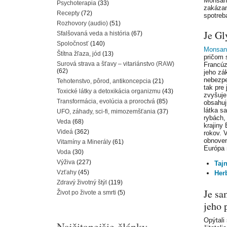
Monsant
Psychoterapia
(33)
zakázan
Recepty
(72)
spotreb
Rozhovory (audio)
(51)
Je Gl
Sfalšovaná veda a história
(67)
Spoločnosť
(140)
Monsan
Štítna žľaza, jód
(13)
pričom 
Surová strava a šťavy – vitariánstvo (RAW)
Francúz
(62)
jeho zá
nebezpe
Tehotenstvo, pôrod, antikoncepcia
(21)
tak pre
Toxické látky a detoxikácia organizmu
(43)
zvyšuje
Transformácia, evolúcia a proroctvá
(85)
obsahuj
látka s
UFO, záhady, sci-fi, mimozemšťania
(37)
rybách,
Veda
(68)
krajiny
Videá
(362)
rokov. 
obnoven
Vitamíny a Minerály
(61)
Európa 
Voda
(30)
Výživa
(227)
Taj
Vzťahy
(45)
Her
Zdravý životný štýl
(119)
Je sa
Život po živote a smrti
(5)
jeho 
Opýtali
Najčitanejšie články