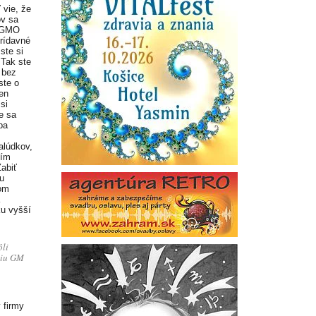
ľ vie, že
ov sa
 GMO
prídavné
 ste si
 Tak ste
 bez
ste o
len
 si
e sa
ba
alúdkov,
ním
abiť
u
vom
ku vyšší
ôli
ciu GM
 firmy