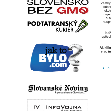
Všetky 
súbor
okol
urgen
aut
nespr
...Ka
spôsob
Ak kli
viac i
Pro