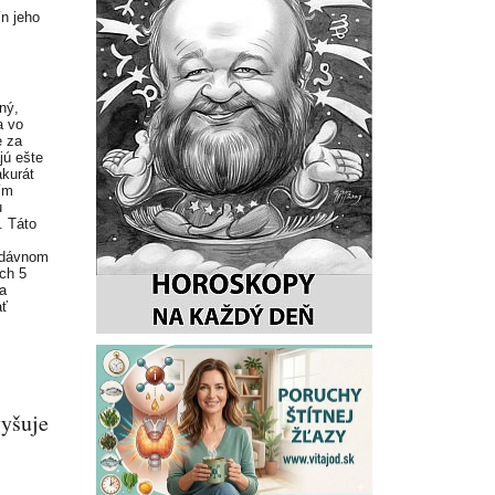
n jeho
ný,
a vo
e za
jú ešte
akurát
ím
u
. Táto
edávnom
ích 5
a
ať
yšuje