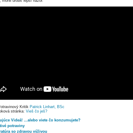
a, mohli urobiť lepší názor.
Potravinový Kritik
Patrick Linhart, BSc
oková stránka:
Vieš čo ješ?
ujúce Videá! …alebo viete čo konzumujete?
tivé potraviny
eratúra so zdravou výživou