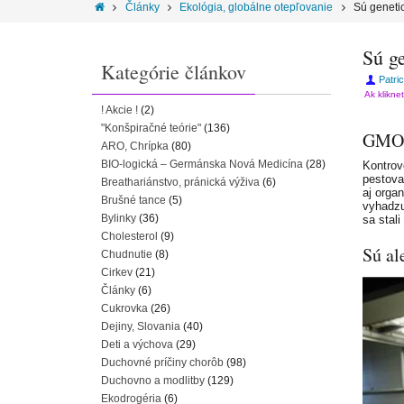
Články
Ekológia, globálne otepľovanie
Sú geneti
Sú g
Kategórie článkov
Patric
Ak klikne
! Akcie !
(2)
"Konšpiračné teórie"
(136)
GMO –
ARO, Chrípka
(80)
BIO-logická – Germánska Nová Medicína
(28)
Kontro
pestova
Breathariánstvo, pránická výživa
(6)
aj orga
Brušné tance
(5)
vyhadzu
Bylinky
(36)
sa stal
Cholesterol
(9)
Sú al
Chudnutie
(8)
Cirkev
(21)
Články
(6)
Cukrovka
(26)
Dejiny, Slovania
(40)
Deti a výchova
(29)
Duchovné príčiny chorôb
(98)
Duchovno a modlitby
(129)
Ekodrogéria
(6)