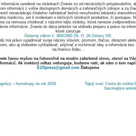
informácie uvedené na stránkach Znanie sú od nezávislých prispievateľov, a
om informácii z voľne dostupných domácich a zahraničných zdrojov a za ži
ností nenavádzajú čitateľov nahrádzať bežnú nevyhnutnú lekársku starostlivos
tnú medicínu, ani k tvrdeniam o liečivých účinkoch produktov, či postupov. 
ora sa nemusia zhodovať s názormi tejto stránky, ktorá nenesie zodpovednos
ávne informácie. Znanie.sk dáva priestor na slobodu prejavu a právo na infor
ktoré zaručuje
Ústavný zákon č. 460/1992 Zb. čl. 26 Ústavy SR
.
ždý má právo vyjadrovať svoje názory slovom, písmom, tlačou, obrazom aleb
om, ako aj slobodne vyhľadávať, prijímať a rozširovať idey a informácie bez
na hranice štátu...
knete ľavou myšou na ľubovoľné na modro zafarbené slovo, otvorí sa Vá
nformácií. Ak niektorý odkaz nefunguje, budeme radi, ak nám o tom napí
EZOpress@gmail.com
Ďakujeme
gnózy – horoskopy na rok 2018
Tajný svet: Cesta do vnútra 
fascinujúce anim