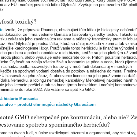
a sú napríklad odolné voči herbicídu Roundup Ready, ktorý obsahuje v USA
ú a v EÚ i naďalej povolenú látku Glyfosát. Zvyšuje sa pestovaním GM plodí
a?
yfosát toxický?
to
tvrdilo, že prípravok Roundup, obsahujúci túto látku je biologicky odbúrateľ
sa dokázalo, že firma vedome klamala a falšovala výsledky testov. Takisto s
sku zakázala jeho zavádzajúca reklama a súčasný francúzsky premiér lobuj
kaz. Veď Glyfosát je predsa látka, ktorá sa ďalej rozkladá v zemi a tak vznika
čnejšie karcinogénne látky. Používanie tohto herbicídu je finančne výhodné 
 jeho predajcu a poľnohospodárov a ich biznis, keďže sa jeho plošným užívan
 úroda plodín, alebo vysušuje ešte nedozreté obilie. Pritom použitím herbicíd
úcim Glyfosát sa zabíja všetko živé a kontaminuje pôda a voda, ktorú pijeme
a nachádza podľa nezávislých testov aj v moči ľudí dokonca aj v morských
 keďže sa spodnými vodami dostáva do potokov a následne do mora. Predn
 EÚ hlasovali za jeho zákaz, či obnovenie licencie na jeho používanie na ďalš
Vďaka Nemecku, a lobingu nemeckej kancelárky Merkelovej nakoniec návrh n
ie jeho licencie prešiel a tak sa bude týmto herbicídom i naďalej kontaminov
minimálne do roku 2022. Ale vráťme sa späť ku GMO.
ná historie Monsanta
bafulvo – produkt eliminujúci následky Glafosátom
motné GMO nebezpečné pre konzumáciu, alebo nie? Zv
pestovanie spotrebu spomínaného herbicídu?
 sme sa dvoch ľudí, s úplne rozdielnymi názormi a argumentmi, aby ste si vy,