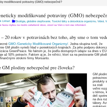
cky modifikované potraviny (GMO) nebezpečné?
eneticky modifikované potraviny (GMO) nebezpeč
k Linhart
Ekológia, globálne otepľovanie
Toxické látky a detoxikácia organizmu
Videá
V
,
,
,
te ľavou myšou na modro zafarbené slovo, otvorí sa Vám o tom viac informácií.
 20 rokov v potravinách bez toho, aby sme o tom vede
verzné
GMO /Geneticky Modifikované Organizmy/
. Jedna skupina tvrdí, že
nie GM plodín vyrieši hlad v poniektorých krajinách. Za jeho podporu dokonca
nizácia GreenPeace. No faktom je, že podľa dostupných údajov sa dnes v EÚ
je až 50% potravín. Faktom aj je, že roľníci, ktorí sa na pestovanie GM plodí
i finančnými otrokmi firmy Monsanto.
e GM plodiny nebezpečné pre človeka?
GM plodin
potravino
produkty
sa stali
veľmi roz
u témou, k
delí spotr
na dva roz
tábory. A
máloktorý