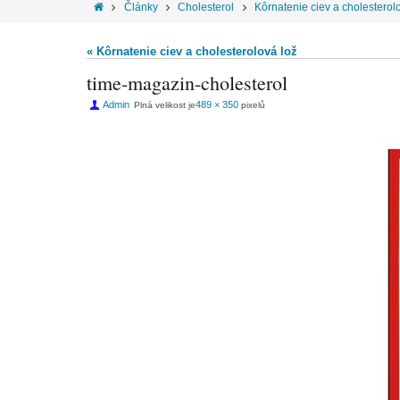
Články
Cholesterol
Kôrnatenie ciev a cholesterol
« Kôrnatenie ciev a cholesterolová lož
time-magazin-cholesterol
Admin
489 × 350
Plná velikost je
pixelů