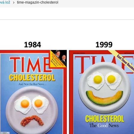
ová lož
time-magazin-cholesterol