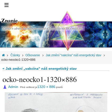
Znanie
Články o zdraví, duchovnom rozvoji a za pravdu nie len v medicíne.
Články
Očkovanie
Jak změní "vakcína" náš energetický stav
ocko-neocko1-1320×886
« Jak změní „vakcína“ náš energetický stav
ocko-neocko1-1320×886
Admin
1320 × 886
Plná velikost je
pixelů