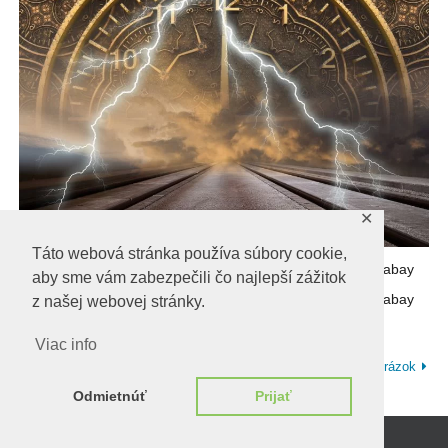
✕
Táto webová stránka používa súbory cookie,
hodiny-poral-stroj-času-čas-blesk-energia-2034990-freepixabay
aby sme vám zabezpečili čo najlepší zážitok
hodiny-poral-stroj-času-čas-blesk-energia-2034990-freepixabay
z našej webovej stránky.
Viac info
Predchadzajúci obrázok
Ďalší obrázok
Odmietnúť
Prijať
Beží na
WordPress.