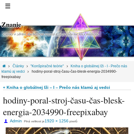
Znanie
Články o zdraví, duchovnom rozvoji a za pravdu nie len v medicíne.
Články
"Konšpiračné teórie"
Kniha o globálnej lži - I - Prečo nás
klamú aj vedci
hodiny-poral-stroj-času-čas-blesk-energia-2034990-
freepixabay
« Kniha o globálnej lži – I – Prečo nás klamú aj vedci
hodiny-poral-stroj-času-čas-blesk-
energia-2034990-freepixabay
Admin
1920 × 1256
Plná velikost je
pixelů