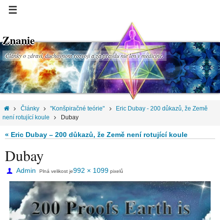
Znanie
Články o zdraví, duchovnom rozvoji a za pravdu nie len v medicíne.
Články
"Konšpiračné teórie"
Eric Dubay - 200 důkazů, že Země
není rotující koule
Dubay
« Eric Dubay – 200 důkazů, že Země není rotující koule
Dubay
Admin
992 × 1099
Plná velikost je
pixelů