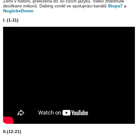
Zemi v historii, přeložená do 30 cizích jazyků. Video zhlédnuté
desítkami milionů. Dabing vznikl ve spolupráci kanálů
Stopa7
a
NoglobeDomo
:
I. (1-11)
II.(12-21)