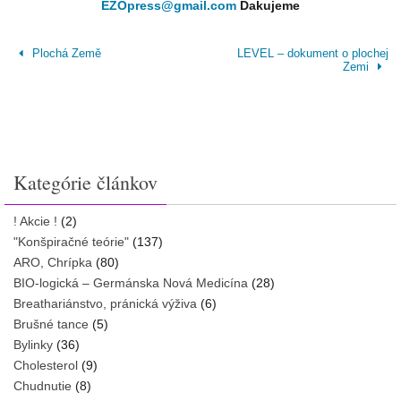
EZOpress@gmail.com
Ďakujeme
Plochá Země
LEVEL – dokument o plochej
Zemi
Kategórie článkov
! Akcie !
(2)
"Konšpiračné teórie"
(137)
ARO, Chrípka
(80)
BIO-logická – Germánska Nová Medicína
(28)
Breathariánstvo, pránická výživa
(6)
Brušné tance
(5)
Bylinky
(36)
Cholesterol
(9)
Chudnutie
(8)