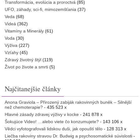
Transformácia, evolúcia a proroctvá
(85)
UFO, záhady, sci-fi, mimozemšťania
(37)
Veda
(68)
Videá
(362)
Vitamíny a Minerály
(61)
Voda
(30)
Výživa
(227)
Vzťahy
(45)
Zdravý životný štýl
(119)
Život po živote a smrti
(5)
Najčitanejšie články
Anona Graviola – Přirozený zabiják rakovinných buněk – Silnější
než chemoterapie?
- 435 523 x
Hlavné zásady zdravej výživy v kocke
- 241 878 x
Šokujúce Video! …alebo viete čo konzumujete?
- 143 106 x
Vědci vyfotografovali lidskou duši, jak opouští tělo
- 128 313 x
Liečba rakoviny stravou Dr. Budwig a psychosomatické súvislosti
-