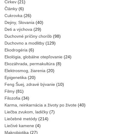
Cirkev
(21)
Články
(6)
Cukrovka
(26)
Dejiny, Slovania
(40)
Deti a výchova
(29)
Duchovné príčiny chorôb
(98)
Duchovno a modlitby
(129)
Ekodrogéria
(6)
Ekológia, globálne otepľovanie
(24)
Ekozáhrada, permakultúra
(8)
Elektrosmog, žiarenia
(20)
Epigenetika
(20)
Feng Šuej, zdravé bývanie
(10)
Filmy
(81)
Filozofia
(34)
Karma, reinkarnácia a životy po živote
(40)
Liečba zvukom, ladičky
(7)
Liečebné metódy
(214)
Liečivé kamene
(4)
Makrobiotika
(27)