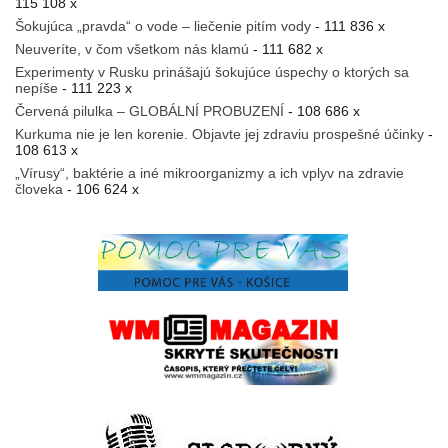
115 108 x
Šokujúca „pravda“ o vode – liečenie pitím vody
- 111 836 x
Neuveríte, v čom všetkom nás klamú
- 111 682 x
Experimenty v Rusku prinášajú šokujúce úspechy o ktorých sa
nepíše
- 111 223 x
Červená pilulka – GLOBÁLNÍ PROBUZENÍ
- 108 686 x
Kurkuma nie je len korenie. Objavte jej zdraviu prospešné účinky
-
108 613 x
„Vírusy“, baktérie a iné mikroorganizmy a ich vplyv na zdravie
človeka
- 106 624 x