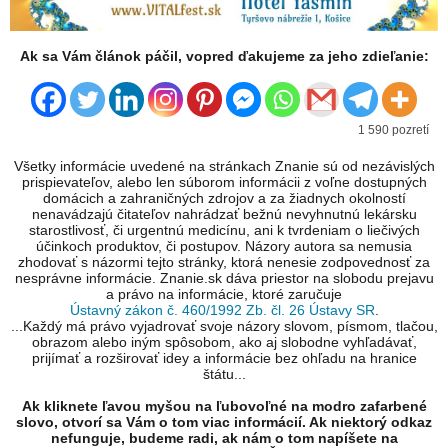
Ak sa Vám článok páčil, vopred ďakujeme za jeho zdieľanie:
1 590 pozretí
Všetky informácie uvedené na stránkach Znanie sú od nezávislých
prispievateľov, alebo len súborom informácii z voľne dostupných
domácich a zahraničných zdrojov a za žiadnych okolností
nenavádzajú čitateľov nahrádzať bežnú nevyhnutnú lekársku
starostlivosť, či urgentnú medicínu, ani k tvrdeniam o liečivých
účinkoch produktov, či postupov. Názory autora sa nemusia
zhodovať s názormi tejto stránky, ktorá nenesie zodpovednosť za
nesprávne informácie. Znanie.sk dáva priestor na slobodu prejavu
a právo na informácie, ktoré zaručuje
Ústavný zákon č. 460/1992 Zb. čl. 26 Ústavy SR
.
...Každý má právo vyjadrovať svoje názory slovom, písmom, tlačou,
obrazom alebo iným spôsobom, ako aj slobodne vyhľadávať,
prijímať a rozširovať idey a informácie bez ohľadu na hranice
štátu...
Ak kliknete ľavou myšou na ľubovoľné na modro zafarbené
slovo, otvorí sa Vám o tom viac informácií. Ak niektorý odkaz
nefunguje, budeme radi, ak nám o tom napíšete na