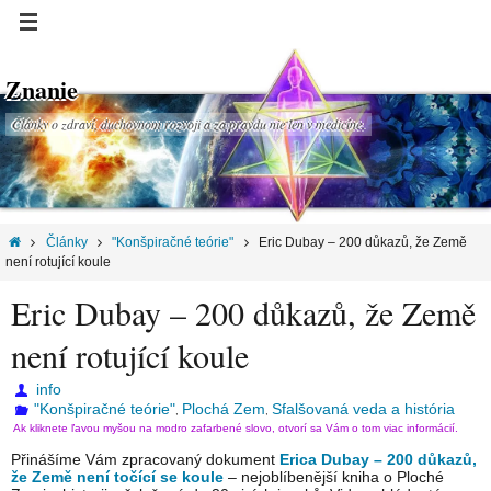
Znanie
Články o zdraví, duchovnom rozvoji a za pravdu nie len v medicíne.
Články
"Konšpiračné teórie"
Eric Dubay – 200 důkazů, že Země
není rotující koule
Eric Dubay – 200 důkazů, že Země
není rotující koule
info
"Konšpiračné teórie"
Plochá Zem
Sfalšovaná veda a história
,
,
Ak kliknete ľavou myšou na modro zafarbené slovo, otvorí sa Vám o tom viac informácií.
Přinášíme Vám zpracovaný dokument
Erica Dubay – 200 důkazů,
že Země není točící se koule
– nejoblíbenější kniha o Ploché