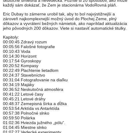
skutočne smiešna a nevedecká. Pozrite si 20 spôsobov, ako môže
každý sám dokázať, že Zem je stacionárna VodoRovná pláň.
Eric Dubay to zámerne urobil tak, aby to bol najvýstižnejší a
zároveň najkomplexnejší možný úvod do Plochej Zeme, plný
dôkazov a vyvrátení bežných námietok, ako napríklad aktualizácia
jeho pôvodných 200 dôkazov. Viete si nastaviť automatické titulky.
Kapitoly:
00:00:45 Zdravý rozum
00:05:56 Falošné fotografie
00:10:43 Voda
00:14:30 Horizont
00:17:54 Gyroskopy
00:20:52 Kompasy
00:22:49 Plachtenie lietadlom
00:24:37 Stavebníctvo
00:31:04 Fotografovanie na diaľku
00:34:19 Majáky
00:36:52 Neskutočná atmosféra
00:41:22 Letové časy
00:45:21 Letové dráhy
00:48:37 Zemepisná šírka a dĺžka
00:53:54 Arktída vs Antarktída
00:57:38 Polnočné slnko
00:59:50 Polárka
01:02:36 Hviezda južného „pólu“.
01:04:45 Miestne slnko
01:07:27 Vedecké experimenty