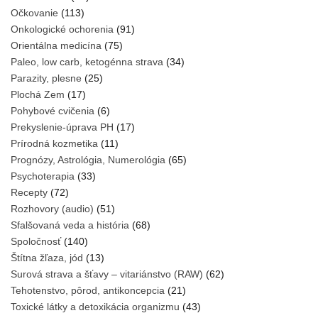
Očkovanie
(113)
Onkologické ochorenia
(91)
Orientálna medicína
(75)
Paleo, low carb, ketogénna strava
(34)
Parazity, plesne
(25)
Plochá Zem
(17)
Pohybové cvičenia
(6)
Prekyslenie-úprava PH
(17)
Prírodná kozmetika
(11)
Prognózy, Astrológia, Numerológia
(65)
Psychoterapia
(33)
Recepty
(72)
Rozhovory (audio)
(51)
Sfalšovaná veda a história
(68)
Spoločnosť
(140)
Štítna žľaza, jód
(13)
Surová strava a šťavy – vitariánstvo (RAW)
(62)
Tehotenstvo, pôrod, antikoncepcia
(21)
Toxické látky a detoxikácia organizmu
(43)