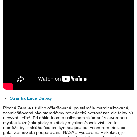
Stránka Erica Dubay
Plochá Zem je už dlho očierňovaná, po stáročia marginalizovaná,
zosmiešňovaná ako starodávny nevedecký svetonázor, ale fakty sú
nevyvrátiteľné. Pri dôkladnom a usilovnom skúmaní s otvorenou
mysľou každý skepticky a kriticky mysliaci človek zistí, že to
nemôže byť nakláňajúca sa, kymácajúca sa, vesmírom trieliaca
guľa. ZemeGuľa podporovaná NASA a vyučovaná v školách, je