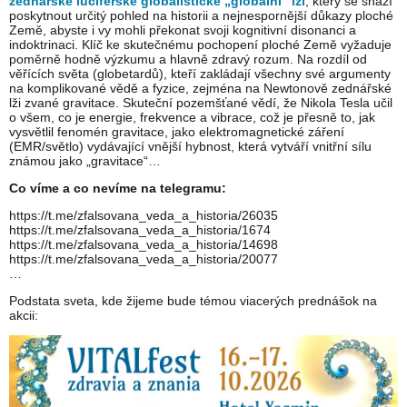
zednářské luciferské globalistické „globální“ lži
, který se snaží
poskytnout určitý pohled na historii a nejnespornější důkazy ploché
Země, abyste i vy mohli překonat svoji kognitivní disonanci a
indoktrinaci. Klíč ke skutečnému pochopení ploché Země vyžaduje
poměrně hodně výzkumu a hlavně zdravý rozum. Na rozdíl od
věřících světa (globetardů), kteří zakládají všechny své argumenty
na komplikované vědě a fyzice, zejména na Newtonově zednářské
lži zvané gravitace. Skuteční pozemšťané vědí, že Nikola Tesla učil
o všem, co je energie, frekvence a vibrace, což je přesně to, jak
vysvětlil fenomén gravitace, jako elektromagnetické záření
(EMR/světlo) vydávající vnější hybnost, která vytváří vnitřní sílu
známou jako „gravitace“…
Co víme a co nevíme na telegramu:
https://t.me/zfalsovana_veda_a_historia/26035
https://t.me/zfalsovana_veda_a_historia/1674
https://t.me/zfalsovana_veda_a_historia/14698
https://t.me/zfalsovana_veda_a_historia/20077
…
Podstata sveta, kde žijeme bude témou viacerých prednášok na
akcii: