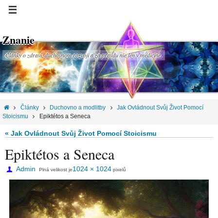
Znanie
Články o zdraví, duchovnom rozvoji a za pravdu nie len v medicíne.
Články
Duchovno a modlitby
Jak Ovládnout Svůj Život Pomocí
Stoicismu
Epiktétos a Seneca
« Jak Ovládnout Svůj Život Pomocí Stoicismu
Epiktétos a Seneca
Admin
1024 × 1024
Plná velikost je
pixelů