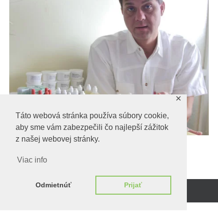
✕
Táto webová stránka používa súbory cookie,
aby sme vám zabezpečili čo najlepší zážitok
z našej webovej stránky.
Viac info
Odmietnúť
Prijať
Beží na
WordPress.