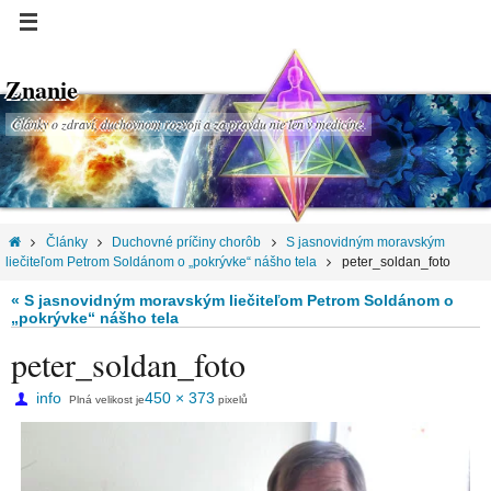
Znanie
Články o zdraví, duchovnom rozvoji a za pravdu nie len v medicíne.
Články
Duchovné príčiny chorôb
S jasnovidným moravským
liečiteľom Petrom Soldánom o „pokrývke“ nášho tela
peter_soldan_foto
« S jasnovidným moravským liečiteľom Petrom Soldánom o
„pokrývke“ nášho tela
peter_soldan_foto
info
450 × 373
Plná velikost je
pixelů