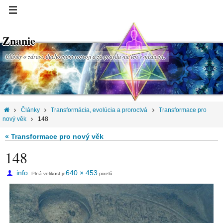
Znanie
Články o zdraví, duchovnom rozvoji a za pravdu nie len v medicíne.
Články
Transformácia, evolúcia a proroctvá
Transformace pro
nový věk
148
« Transformace pro nový věk
148
info
640 × 453
Plná velikost je
pixelů