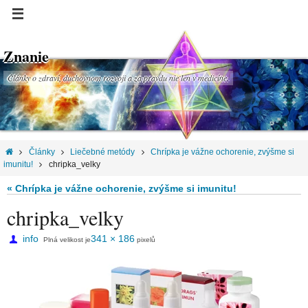
Znanie
Články o zdraví, duchovnom rozvoji a za pravdu nie len v medicíne.
Články
Liečebné metódy
Chrípka je vážne ochorenie, zvýšme si
imunitu!
chripka_velky
« Chrípka je vážne ochorenie, zvýšme si imunitu!
chripka_velky
info
341 × 186
Plná velikost je
pixelů