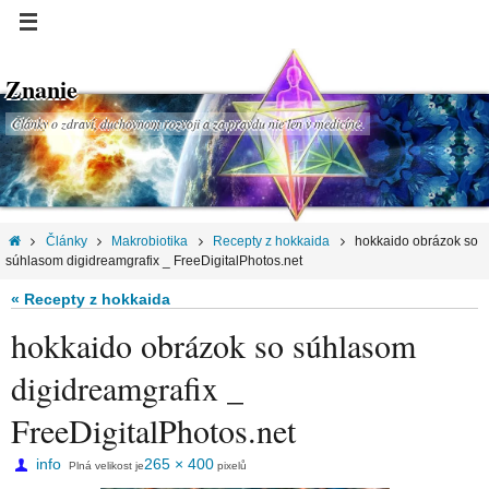
Znanie
Články o zdraví, duchovnom rozvoji a za pravdu nie len v medicíne.
Články
Makrobiotika
Recepty z hokkaida
hokkaido obrázok so
súhlasom digidreamgrafix _ FreeDigitalPhotos.net
« Recepty z hokkaida
hokkaido obrázok so súhlasom
digidreamgrafix _
FreeDigitalPhotos.net
info
265 × 400
Plná velikost je
pixelů