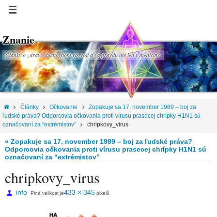
Znanie
Články o zdraví, duchovnom rozvoji a za pravdu nie len v medicíne.
Články
Očkovanie
Zopakuje sa 17. november 1989 – boj za
ľudské práva? Odporcovia očkovania proti vírusu prasecej chrípky H1N1 sú
označovaní za “extrémistov”
chripkovy_virus
« Zopakuje sa 17. november 1989 – boj za ľudské práva?
Odporcovia očkovania proti vírusu prasecej chrípky H1N1 sú
označovaní za “extrémistov”
chripkovy_virus
info
433 × 345
Plná velikost je
pixelů