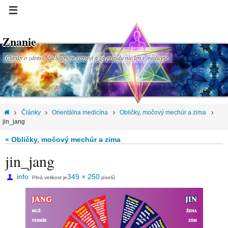
Znanie
Články o zdraví, duchovnom rozvoji a za pravdu nie len v medicíne.
Články
Orientálna medicína
Obličky, močový mechúr a zima
jin_jang
« Obličky, močový mechúr a zima
jin_jang
info
349 × 250
Plná velikost je
pixelů