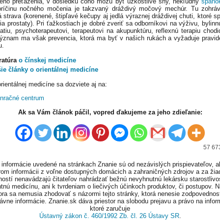
ého preťaženia, v dôsledku čoho môžu byť úzkostlivé sny, nekľudný
spáno
príčinu nočného močenia je takzvaný dráždivý močový mechúr. Tu zohrá
á strava (korenené, štipľavé kečupy aj jedlá výraznej dráždivej chuti, ktoré s
a prostaty). Pri ťažkostiach je dobré zveriť sa odborníkovi na výživu, bylinn
tiu, psychoterapeutovi, terapeutovi na akupunktúru, reflexnú terapiu chodid
ýznam ma však prevencia, ktorá ma byť v našich rukách a vyžaduje pravid
u.
ratúra
o čínskej medicíne
ie články o orientálnej medicíne
rientálnej medicíne sa dozviete aj na:
Ak sa Vám článok páčil, vopred ďakujeme za jeho zdieľanie:
57 673
informácie uvedené na stránkach Znanie sú od nezávislých prispievateľov, a
om informácii z voľne dostupných domácich a zahraničných zdrojov a za ži
ností nenavádzajú čitateľov nahrádzať bežnú nevyhnutnú lekársku starostlivos
tnú medicínu, ani k tvrdeniam o liečivých účinkoch produktov, či postupov. 
ora sa nemusia zhodovať s názormi tejto stránky, ktorá nenesie zodpovednos
ávne informácie. Znanie.sk dáva priestor na slobodu prejavu a právo na infor
ktoré zaručuje
Ústavný zákon č. 460/1992 Zb. čl. 26 Ústavy SR
.