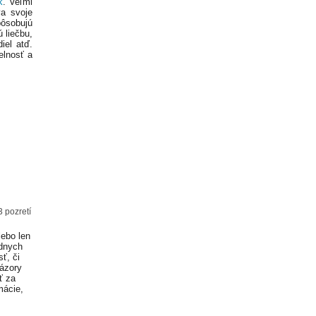
k
. Veľmi
va svoje
pôsobujú
ú liečbu,
iel atď.
elnosť a
 pozretí
lebo len
adnych
ť, či
Názory
ť za
mácie,