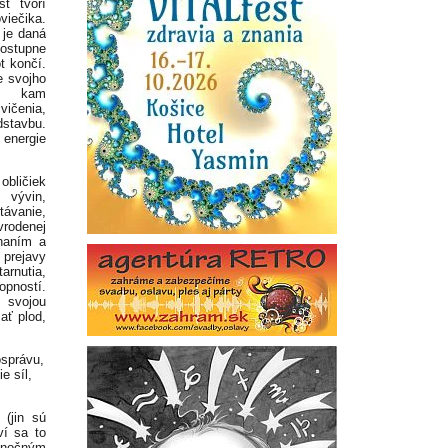
ť tvorí
iečika.
 je daná
postupne
t končí.
e svojho
u, kam
vičenia,
stavbu.
 energie
bličiek
 vývin,
ávanie,
vrodenej
chaním a
 prejavy
rnutia,
pností.
 svojou
ať plod,
osprávu,
e síl,
 (jin sú
ví sa to
, nočným