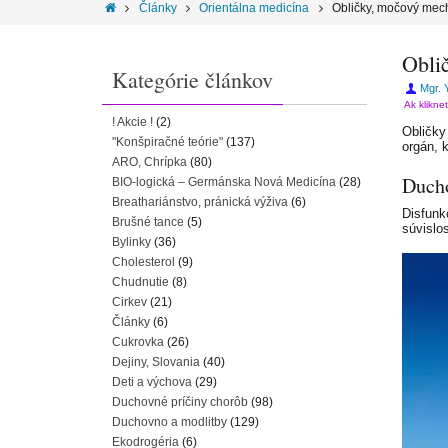
Články
Orientálna medicína
Obličky, močový mec
Obli
Kategórie článkov
Mgr. 
Ak klikne
! Akcie !
(2)
Obličky
"Konšpiračné teórie"
(137)
orgán, 
ARO, Chrípka
(80)
Duch
BIO-logická – Germánska Nová Medicína
(28)
Breathariánstvo, pránická výživa
(6)
Disfunk
Brušné tance
(5)
súvislo
Bylinky
(36)
Cholesterol
(9)
Chudnutie
(8)
Cirkev
(21)
Články
(6)
Cukrovka
(26)
Dejiny, Slovania
(40)
Deti a výchova
(29)
Duchovné príčiny chorôb
(98)
Duchovno a modlitby
(129)
Ekodrogéria
(6)