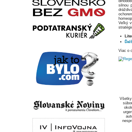
dlhodob
silnou 
dráždiv
ochoreni
homeopa
Veľký v
stratégi
Lite
Ďalš
Viac o o
Všetky 
súbor
okol
urgen
aut
nespr