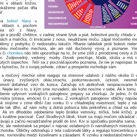
mi v oblasti krížov,
dokážeme počas dňa
iť.
 sa
bolesť hlavy
v
j oblasti s pocitom
ania očí z hlavy,
ije a pozdĺž chrbtice, v zadnej strane lýtok a piat, bolestivé pocity chladu 
nách a malíčka, či krvácanie z nosa, neudržanie moču, zápal močového m
blémy z prebytku či nedostatku tekutín. Hltanie tabletiek proti bolesti nielen
móniu močového mechúra, ale ani náš duchovný vývoj a poznanie. Vi
u či
chorobou
nás telo upozorňuje na to, že sme zišli z prirodzenej cesty a ž
c. Zodpovedný, vedomý, múdry človek preciťuje, hľadá, skúša a má r
utých úspechov. Teší sa z povznášajúceho poznania, že nie je napospas b
 bytosťou, že o svojej pohode, zdraví a prosperite rozhoduje sám.
 a močový mechúr silne reagujú na stresové udalosti z nášho okolia či 
 únavy, zvýšených obáv,strachu, podozrievavosti, úzkosti, nesmel
nosti dotiahnuť veci do konca. Zaťažuje ich akékoľvek nespracovanie 
. Nejde len o to, s kým sme rozvadení, ale koho nosíme v sebe. Ak k tomu
abenie vplyvom vonkajších patogénov, prejavy sa zhoršujú. Je jedno, či šk
vnútra (strava, emócie) či z vonku. Z vonkajších patogénov obličky najvia
Ak stojíme v zime dlhší čas vonku či v chladnejšej miestnosti, teplo z ná
ole tak dlho, až nám nohy a dolná polovica tela prekrehnú a chlad sa od
k. Ak im dlhodobo odoberáme teplo (krátke vetrovky, tričká, holé kríže), 
ú kvalitne pracovať. Časť škodlivých látok, ktoré sa majú močom odvádzať z
ávajú a začnú nezadržateľne prúdiť do krvi. Krv si spočiatku pomáha sama, č
e, ale nedostatok sa prejaví v najviac oslabených či namáhaných miestach
 choroba. Obličky odstraňujú z tela cudzorodé látky a regulujú koncentráciu 
me, rovnováhu medzi kyselinami a zásadami. K vzniku a nedostatočnému v