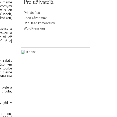
Pre uživateľa
 Ak máme
tvornými
ať s ich
Prihlásiť sa
pľúcach,
okožkou,
Feed záznamov
RSS feed komentárov
WordPress.org
ličiek a
ravou a
 tri- až
eď už aj
e zvlášť
nútorným
j tvorbe
: čierne
 vlašské
 biele a
cibuľa,
hytili v
 stresu,