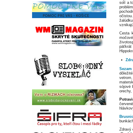
solí a 
problém
pochodm
očistou
žalúdku
vznikaj
Cesta k
močové
životos
päťkrát
Hippokra
Zdr
Sezam
dôležit
vetrom,
matersk
sójové 
orechy,
Potrav
červen
hlávkov
Brusni
bunkách
Zdravý 