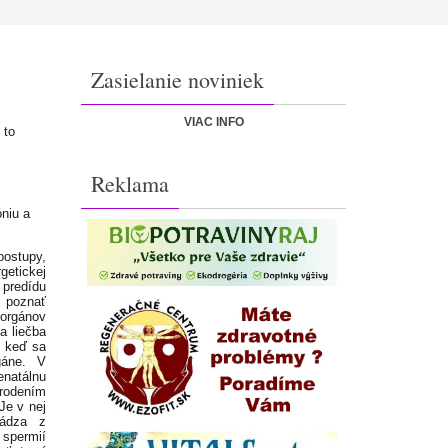
Zasielanie noviniek
VIAC INFO
 to
Reklama
niu a
postupy,
etickej
predídu
 poznať
 orgánov
a liečba
o keď sa
gáne. V
natálnu
arodením
Je v nej
hádza z
 spermií