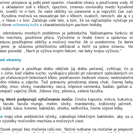
toxínov prispieva aj jedlo pred spaním, charakter stravy a používanej vody.
 s ukladaním soli v kĺboch, opuchmi, zmenou rovnováhy medzi kyselino
i, svedčí to o tom, že naše obličky sú zanesené a je najvyšší čas zač
. Kyselina močová sa neusadzuje len v kĺboch, svaloch, nervoch, ale aj v 
, v hlave i v krvi. Zaťažuje celé telo, a tým, že sa najčastejšie vylučuje p
ú rôzne
ochorenia kože
s charakteristickým pachom hniloby.
 odstráneniu mnohých problémov je jednoduchá. Naštartujeme funkciu ob
ho mechúra, posilníme pľúca. Vyčistime si hrubé črevo a správnou st
právou posilňujeme obličky a močový mechúr. Ak si uvedomíme, že denne
 jeme, je úžasnou príležitosťou udržiavať a liečiť sa práve stravou. V
tes povedal: ,,Nech je výživa tvojím liekom, nie lieky tvojou výživou.“
avé otraviny
ovplyvňuje a posilňuje dráhu obličiek (aj dráhu pečene), zvlhčuje, čo j
é v zime, keď vládne sucho, vynikajúco pôsobí pri závratoch spôsobených v
 pri sťahovavých bolestiach kĺbov, predčasnom šedivení vlasov, nedostatočne
ého mlieka a zápche. Tiež potraviny prirodzenej slanej chuti, čiernej farby
bôby, miso, slivky, mandarínky, rasca, kôprové semienka, badián, gaštan a
 slepačí vaječný žĺtok, Jóbove slzy, pšenica, zelená fazuľka.
iny, ktoré podporujú vylučovanie moču:
čínska kapusta, mrkva, kukurica,
é fazule, fazuľa mungo, melón, slivky, mandarínky, kráľovský jačmeň, 
ý šalát, káva, korenie, baklažán, uhorka, reďkvička, čierne sójové bôby.
ce
majú silné antibiotické účinky, zabraňujú infekčným baktériám, aby sa uc
 výstelky močového mechúra a močových ciest.
človek prespí bez močenia celú noc. Nočné nutkanie na močenie je prejavom