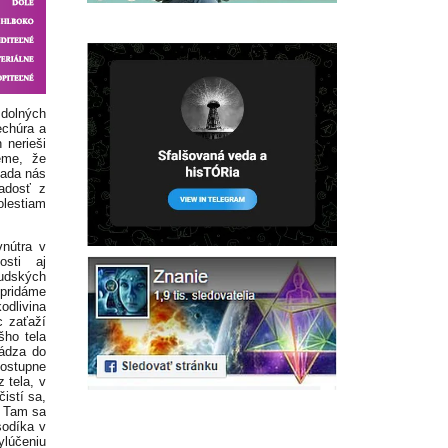
v dolných
echúra a
 nerieši
eme, že
iada nás
adosť z
olestiam
vnútra v
osti aj
ľudských
 pridáme
odlivina
c zaťaží
šho tela
vádza do
postupne
 tela, v
istí sa,
. Tam sa
sodíka v
ylúčeniu