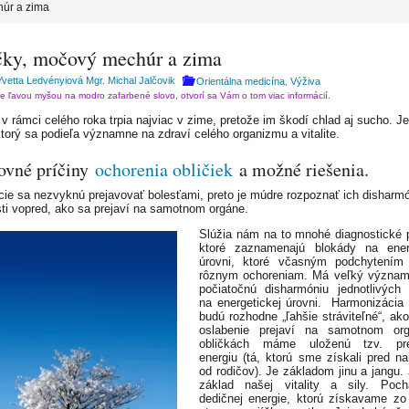
húr a zima
čky, močový mechúr a zima
Yvetta Ledvényiová Mgr. Michal Jalčovik
Orientálna medicína
Výživa
,
te ľavou myšou na modro zafarbené slovo, otvorí sa Vám o tom viac informácií.
 v rámci celého roka trpia najviac v zime, pretože im škodí chlad aj sucho. Je
ktorý sa podieľa významne na zdraví celého organizmu a vitalite.
ovné príčiny
ochorenia obličiek
a možné riešenia.
cie sa nezvyknú prejavovať bolesťami, preto je múdre rozpoznať ich disharmó
sti vopred, ako sa prejaví na samotnom orgáne.
Slúžia nám na to mnohé diagnostické 
ktoré zaznamenajú blokády na energ
úrovni, ktoré včasným podchytením 
rôznym ochoreniam. Má veľký význam
počiatočnú disharmóniu jednotlivých
na energetickej úrovni. Harmonizácia 
budú rozhodne „ľahšie stráviteľné“, ak
oslabenie prejaví na samotnom or
obličkách máme uloženú tzv. pre
energiu (tá, ktorú sme získali pred n
od rodičov). Je základom jinu a jangu. 
základ našej vitality a sily. Poc
dedičnej energie, ktorú získavame zo