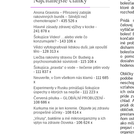
bolesťa
ktoré 
rozchod
Anona Graviola – Přirozený zabiják
rakovinných buněk – Silnější než
Pridá
chemoterapie?
- 435 526 x
čelove
Hlavné zásady zdravej výživy v kocke
-
vytláč
241 878 x
bolesť š
Šokujúce Video! …alebo viete čo
končati
konzumujete?
- 143 106 x
iné pro
Vědci vyfotografovali lidskou duši, jak opouští
dishar
tělo
- 128 313 x
bolesťo
o pomo
Liečba rakoviny stravou Dr. Budwig a
dosiahn
psychosomatické súvislosti
- 115 108 x
hodenou
Šokujúca „pravda“ o vode – liečenie pitím vody
- 111 837 x
Obličky
Neuveríte, v čom všetkom nás klamú
- 111 685
podobe
x
neschop
vzťahov
Experimenty v Rusku prinášajú šokujúce
ich osl
úspechy o ktorých sa nepíše
- 111 223 x
príde z
Červená pilulka – GLOBÁLNÍ PROBUZENÍ
-
chlad. 
108 686 x
prúdi d
Kurkuma nie je len korenie. Objavte jej zdraviu
obličie
prospešné účinky
- 108 614 x
prestan
„Vírusy“, baktérie a iné mikroorganizmy a ich
ňom ost
vplyv na zdravie človeka
- 106 624 x
ako môž
prejaví
organiz