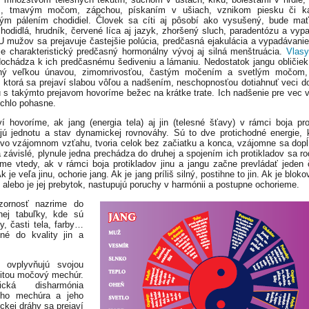
m, tmavým močom, zápchou, pískaním v ušiach, vznikom piesku či k
vým pálením chodidiel. Človek sa cíti aj pôsobí ako vysušený, bude ma
chodidlá, hrudník, červené líca aj jazyk, zhoršený sluch, paradentózu a vyp
U mužov sa prejavuje častejšie polúcia, predčasná ejakulácia a vypadávanie
je charakteristický predčasný hormonálny vývoj aj silná menštruácia.
Vlasy
dochádza k ich predčasnému šediveniu a lámaniu. Nedostatok jangu obličiek
ený veľkou únavou, zimomrivosťou, častým močením a svetlým močom, 
, ktorá sa prejaví slabou vôľou a nadšením, neschopnosťou dotiahnuť veci d
 s takýmto prejavom hovoríme bežec na krátke trate. Ich nadšenie pre vec v
rýchlo pohasne.
í hovoríme, ak jang (energia tela) aj jin (telesné šťavy) v rámci boja pro
jú jednotu a stav dynamickej rovnováhy. Sú to dve protichodné energie, 
 vo vzájomnom vzťahu, tvoria celok bez začiatku a konca, vzájomne sa dopĺ
 závislé, plynule jedna prechádza do druhej a spojením ich protikladov sa rod
me vtedy, ak v rámci boja protikladov jinu a jangu začne prevládať jeden 
k je veľa jinu, ochorie jang. Ak je jang príliš silný, postihne to jin. Ak je blok
, alebo je jej prebytok, nastupujú poruchy v harmónii a postupne ochorieme.
zornosť nazrime do
nej tabuľky, kde sú
ny, časti tela, farby…
ené do kvality jin a
y ovplyvňujú svojou
litou močový mechúr.
tická disharmónia
ho mechúra a jeho
ickej dráhy sa prejaví