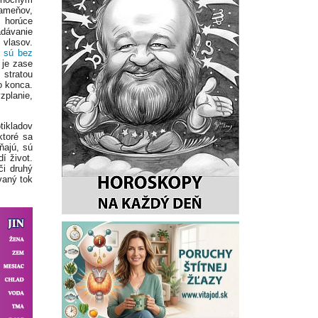
ameňov,
ť horúce
adávanie
 vlasov.
 sú bez
 je zase
stratou
o konca.
zplanie,
tikladov
ktoré sa
ňajú, sú
í život.
či druhý
ovaný tok