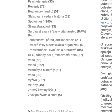
Psychoterapia
(33)
potení
Recepty
(72)
bolesti
dlane, 
Rozhovory (audio)
(51)
zubov. 
Sfalšovaná veda a história
(68)
U žien 
Spoločnosť
(140)
lesku
, 
prejav
Štítna žľaza, jód
(13)
energie
Surová strava a šťavy – vitariánstvo (RAW)
Človeku
(62)
ale aj 
Tehotenstvo, pôrod, antikoncepcia
(21)
O zdrav
Toxické látky a detoxikácia organizmu
(43)
získava
Transformácia, evolúcia a proroctvá
(85)
spájajú
UFO, záhady, sci-fi, mimozemšťania
(37)
od seba
Ochorie
Veda
(68)
prvok. A
Videá
(362)
energie
Vitamíny a Minerály
(61)
Pre ná
Voda
(30)
prehľad
Výživa
(227)
potravi
Vzťahy
(45)
zatried
jang.
Zdravý životný štýl
(119)
Život po živote a smrti
(5)
Obličk
(ne)kva
Energe
močové
Najčitanejšie články
energet