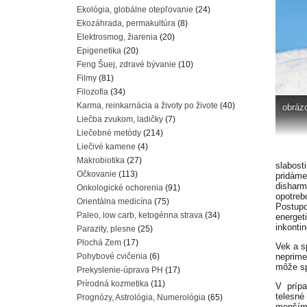
Ekológia, globálne otepľovanie
(24)
Ekozáhrada, permakultúra
(8)
Elektrosmog, žiarenia
(20)
Epigenetika
(20)
Feng Šuej, zdravé bývanie
(10)
Filmy
(81)
Filozofia
(34)
Karma, reinkarnácia a životy po živote
(40)
obráz
Liečba zvukom, ladičky
(7)
Liečebné metódy
(214)
Liečivé kamene
(4)
Makrobiotika
(27)
slabost
Očkovanie
(113)
pridáme
dishar
Onkologické ochorenia
(91)
opotre
Orientálna medicína
(75)
Postup
Paleo, low carb, ketogénna strava
(34)
energet
inkonti
Parazity, plesne
(25)
Plochá Zem
(17)
Vek a s
Pohybové cvičenia
(6)
neprime
môže sp
Prekyslenie-úprava PH
(17)
Prírodná kozmetika
(11)
V prípa
telesné
Prognózy, Astrológia, Numerológia
(65)
menším 