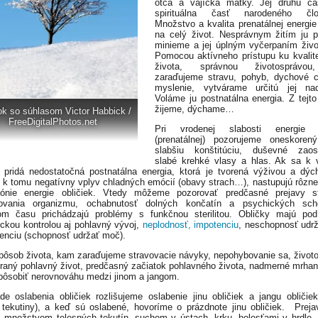
otca a vajíčka matky. Jej druhú čas
spirituálna časť narodeného člov
Množstvo a kvalita prenatálnej energie
na celý život. Nesprávnym žitím ju 
minieme a jej úplným vyčerpaním živo
Pomocou aktívneho prístupu ku kvalit
života, správnou životosprávo
zaraďujeme stravu, pohyb, dychové c
myslenie, vytvárame určitú jej nad
Voláme ju postnatálna energia. Z tejto
žijeme, dýchame…
ok so súhlasom Victor Habbick /
FreeDigitalPhotos.net
Pri vrodenej slabosti energie o
(prenatálnej) pozorujeme oneskorený
slabšiu konštitúciu, duševné zaost
slabé krehké vlasy a hlas. Ak sa k 
i pridá nedostatočná postnatálna energia, ktorá je tvorená výživou a dý
 k tomu negatívny vplyv chladných emócií (obavy strach…), nastupujú rôzne
mónie energie obličiek. Vtedy môžeme pozorovať predčasné prejavy sta
bovania organizmu, ochabnutosť dolných končatín a psychických scho
om času prichádzajú problémy s funkčnou sterilitou. Obličky majú pod
ickou kontrolou aj pohlavný vývoj,
neplodnosť, impotenciu
, neschopnosť udrž
nenciu (schopnosť udržať moč).
pôsob života, kam zaraďujeme stravovacie návyky, nepohybovanie sa, život
raný pohlavný život, predčasný začiatok pohlavného života, nadmerné mrhani
ôsobiť nerovnováhu medzi jinom a jangom.
de oslabenia obličiek rozlišujeme oslabenie jinu obličiek a jangu obličiek
 tekutiny), a keď sú oslabené, hovoríme o prázdnote jinu obličiek. Preja
množstvom telesných tekutín, suchom v ústach, krku, bolesťami v hrdle