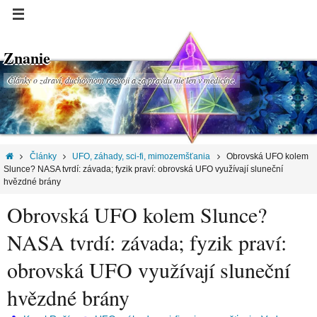
Znanie
Články o zdraví, duchovnom rozvoji a za pravdu nie len v medicíne.
Články
UFO, záhady, sci-fi, mimozemšťania
Obrovská UFO kolem
Slunce? NASA tvrdí: závada; fyzik praví: obrovská UFO využívají sluneční
hvězdné brány
Obrovská UFO kolem Slunce?
NASA tvrdí: závada; fyzik praví:
obrovská UFO využívají sluneční
hvězdné brány