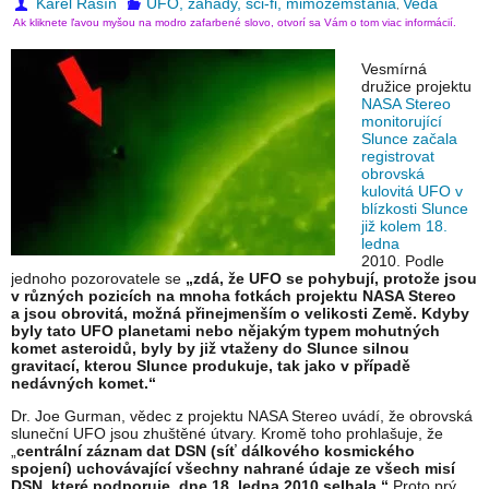
Karel Rašín
UFO, záhady, sci-fi, mimozemšťania
Veda
,
Ak kliknete ľavou myšou na modro zafarbené slovo, otvorí sa Vám o tom viac informácií.
Vesmírná
družice projektu
NASA Stereo
monitorující
Slunce začala
registrovat
obrovská
kulovitá UFO v
blízkosti Slunce
již kolem 18.
ledna
2010. Podle
jednoho pozorovatele se
„zdá, že UFO se pohybují, protože jsou
v různých pozicích na mnoha fotkách projektu NASA Stereo
a jsou obrovitá, možná přinejmenším o velikosti Země. Kdyby
byly tato UFO planetami nebo nějakým typem mohutných
komet asteroidů, byly by již vtaženy do Slunce silnou
gravitací, kterou Slunce produkuje, tak jako v případě
nedávných komet.“
Dr. Joe Gurman, vědec z projektu NASA Stereo uvádí, že obrovská
sluneční UFO jsou zhuštěné útvary. Kromě toho prohlašuje, že
„
centrální záznam dat DSN
(síť
dálkového kosmického
spojení)
uchovávající všechny nahrané údaje ze všech misí
DSN, které
podporuje, dne 18. ledna 2010 selhala.“
Proto prý