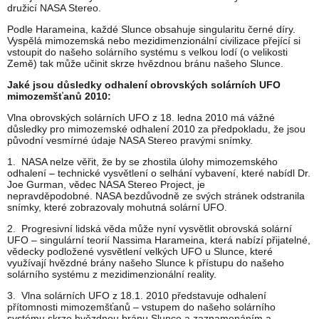
družicí NASA Stereo.
Podle Harameina, každé Slunce obsahuje singularitu černé díry.
Vyspělá mimozemská nebo mezidimenzionální civilizace přející si
vstoupit do našeho solárního systému s velkou lodí (o velikosti
Země) tak může učinit skrze hvězdnou bránu našeho Slunce.
Jaké jsou důsledky odhalení obrovských solárních UFO
mimozemšťanů 2010:
Vlna obrovských solárních UFO z 18. ledna 2010 má vážné
důsledky pro mimozemské odhalení 2010 za předpokladu, že jsou
původní vesmírné údaje NASA Stereo pravými snímky.
1. NASA nelze věřit, že by se zhostila úlohy mimozemského
odhalení – technické vysvětlení o selhání vybavení, které nabídl Dr.
Joe Gurman, vědec NASA Stereo Project, je
nepravděpodobné. NASA bezdůvodně ze svých stránek odstranila
snímky, které zobrazovaly mohutná solární UFO.
2. Progresivní lidská věda může nyní vysvětlit obrovská solární
UFO – singulární teorií Nassima Harameina, která nabízí přijatelné,
vědecky podložené vysvětlení velkých UFO u Slunce, které
využívají hvězdné brány našeho Slunce k přístupu do našeho
solárního systému z mezidimenzionální reality.
3. Vlna solárních UFO z 18.1. 2010 představuje odhalení
přítomnosti mimozemšťanů – vstupem do našeho solárního
systému skrze hvězdnou bránu Slunce a zaznamenáním a