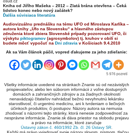
osud.cz
Kniha od Jiřího Mašeka – 2012 – Zlatá brána otevřena – Čeká
lidstvo konec nebo nový začátek?
Ďalšia súvisiaca literatúra
Audiovizuálnu prednášku na tému UFO od Miroslava Karlíka –
autora knihy „Ufo na Slovensku“ a hlavného zástupcu
združenia ktoré zbiera Slovenské prípady pozorovaní UFO, či
výskytu
piktogramov
(agrosymbolov) tj. kruhov v obilí si
budete môcť vypočuť na
Dni zdravia
v Košiciach 9.4.2010
Ak sa Vám článok páčil, vopred ďakujeme za jeho zdieľanie:
5 976 pozretí
Všetky informácie uvedené na stránkach Znanie sú od nezávislých
prispievateľov, alebo len súborom informácii z voľne dostupných
domácich a zahraničných zdrojov a za žiadnych okolností
nenavádzajú čitateľov nahrádzať bežnú nevyhnutnú lekársku
starostlivosť, či urgentnú medicínu, ani k tvrdeniam o liečivých
účinkoch produktov, či postupov. Názory autora sa nemusia
zhodovať s názormi tejto stránky, ktorá nenesie zodpovednosť za
nesprávne informácie. Znanie.sk dáva priestor na slobodu prejavu
a právo na informácie, ktoré zaručuje
Ústavný zákon č. 460/1992 Zb. čl. 26 Ústavy SR
.
...Každý má právo vyjadrovať svoje názory slovom, písmom, tlačou,