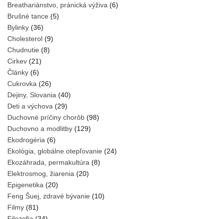
Breathariánstvo, pránická výživa
(6)
Brušné tance
(5)
Bylinky
(36)
Cholesterol
(9)
Chudnutie
(8)
Cirkev
(21)
Články
(6)
Cukrovka
(26)
Dejiny, Slovania
(40)
Deti a výchova
(29)
Duchovné príčiny chorôb
(98)
Duchovno a modlitby
(129)
Ekodrogéria
(6)
Ekológia, globálne otepľovanie
(24)
Ekozáhrada, permakultúra
(8)
Elektrosmog, žiarenia
(20)
Epigenetika
(20)
Feng Šuej, zdravé bývanie
(10)
Filmy
(81)
Filozofia
(34)