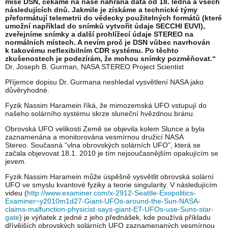
mise DSN, čekáme na naše nahraná data od 18. ledna a všech
následujících dnů. Jakmile je získáme a technické týmy
přeformátují telemetrii do vědecky použitelných formátů (které
umožní například do snímků vytvořit údaje SECCHI EUVI),
zveřejníme snímky a další prohlížecí údaje STEREO na
normálních místech. A nevím proč je DSN vůbec navrhován
k takovému neflexibilním CDR systému. Po těchto
zkušenostech je podezírám, že mohou snímky pozměňovat.“
Dr. Joseph B. Gurman, NASA STEREO Project Scientist
Příjemce dopisu Dr. Gurmana neshledal vysvětlení NASA jako
důvěryhodné.
Fyzik Nassim Haramein říká, že mimozemská UFO vstupují do
našeho solárního systému skrze sluneční hvězdnou bránu.
Obrovská UFO velikosti Země se objevila kolem Slunce a byla
zaznamenána a monitorována vesmírnou družicí NASA
Stereo. Současná “vlna obrovských solárních UFO”, která se
začala objevovat 18.1. 2010 je tím nejsoučasnějším opakujícím se
jevem.
Fyzik Nassim Haramein může úspěšně vysvětlit obrovská solární
UFO ve smyslu kvantové fyziky a teorie singularity. V následujícím
videu (
http://www.examiner.com/x-2912-Seattle-Exopolitics-
Examiner~y2010m1d27-Giant-UFOs-around-the-Sun-NASA-
claims-malfunction-physicist-says-giant-ET-UFOs-use-Suns-star-
gate
) je výňatek z jedné z jeho přednášek, kde používá příkladu
dřívějších obrovských solárních UFO zaznamenaných vesmírnou