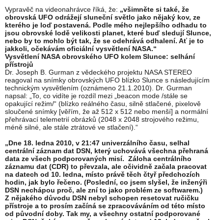
Vypravěč na videonahrávce říká, že:
„všimněte si také, že
obrovská UFO odrážejí sluneční světlo jako nějaký kov, ze
kterého je loď postavená. Podle mého nejlepšího odhadu to
jsou obrovské lodě velikosti planet, které buď sledují Slunce,
nebo by to mohlo být tak, že se odehrává odhalení. Ať je to
jakkoli, očekávám oficiální vysvětlení NASA.“
Vysvětlení
NASA obrovského UFO kolem Slunce: selhání
přístrojů
Dr. Joseph B. Gurman z vědeckého projektu NASA STEREO
reagoval na snímky obrovských UFO blízko Slunce s následujícím
technickým vysvětlením (oznámeno 21.1.2010). Dr. Gurman
napsal: „To, co vidíte je rozdíl mezi „beacon mode /stále se
opakující režim/“ (blízko reálného času, silně stlačené, pixelově
sloučené snímky [věřím, že až 512 x 512 nebo menší] a normální
přehrávací telemetrií obrázků (2048 x 2048 strojového režimu,
méně silné, ale stále ztrátové ve stlačení).“
„Dne 18. ledna 2010, v 21:47 univerzálního času, selhal
centrální záznam dat DSN, který uchovává všechna přehraná
data ze všech podporovaných misí. Záloha centrálního
záznamu dat (CDR) to převzala, ale očividně začala pracovat
na datech od 10. ledna, místo právě těch čtyř předchozích
hodin, jak bylo řečeno. (Poslední, co jsem slyšel, že inženýři
DSN nechápou proč, ale zní to jako problém ze softwarem.)
Z nějakého důvodu DSN nebyl schopen resetovat ručičku
přístroje a to prosím začíná se zpracováváním od této místo
od původní doby. Tak my, a všechny ostatní podporované