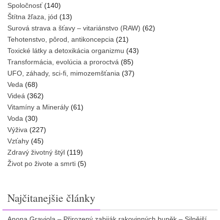
Spoločnosť
(140)
Štítna žľaza, jód
(13)
Surová strava a šťavy – vitariánstvo (RAW)
(62)
Tehotenstvo, pôrod, antikoncepcia
(21)
Toxické látky a detoxikácia organizmu
(43)
Transformácia, evolúcia a proroctvá
(85)
UFO, záhady, sci-fi, mimozemšťania
(37)
Veda
(68)
Videá
(362)
Vitamíny a Minerály
(61)
Voda
(30)
Výživa
(227)
Vzťahy
(45)
Zdravý životný štýl
(119)
Život po živote a smrti
(5)
Najčitanejšie články
Anona Graviola – Přirozený zabiják rakovinných buněk – Silnější