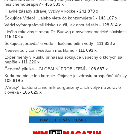
než chemoterapie?
- 435 533 x
Hlavné zásady zdravej výživy v kocke
- 241 879 x
Šokujúce Video! …alebo viete čo konzumujete?
- 143 107 x
Vědci vyfotografovali lidskou duši, jak opouští tělo
- 128 314 x
Liečba rakoviny stravou Dr. Budwig a psychosomatické súvislosti
-
115 108 x
Šokujúca „pravda“ o vode – liečenie pitím vody
- 111 838 x
Neuveríte, v čom všetkom nás klamú
- 111 693 x
Experimenty v Rusku prinášajú šokujúce úspechy o ktorých sa
nepíše
- 111 226 x
Červená pilulka – GLOBÁLNÍ PROBUZENÍ
- 108 687 x
Kurkuma nie je len korenie. Objavte jej zdraviu prospešné účinky
-
108 619 x
„Vírusy“, baktérie a iné mikroorganizmy a ich vplyv na zdravie
človeka
- 106 625 x