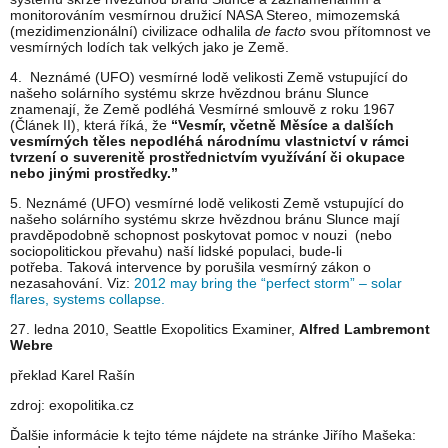
monitorováním vesmírnou družicí NASA Stereo, mimozemská
(mezidimenzionální) civilizace odhalila
de facto
svou přítomnost ve
vesmírných lodích tak velkých jako je Země.
4. Neznámé (UFO) vesmírné lodě velikosti Země vstupující do
našeho solárního systému skrze hvězdnou bránu Slunce
znamenají, že Země podléhá Vesmírné smlouvě z roku 1967
(Článek II), která říká, že
“Vesmír, včetně Měsíce a dalších
vesmírných těles nepodléhá národnímu vlastnictví v rámci
tvrzení o suverenitě prostřednictvím využívání či okupace
nebo jinými prostředky.”
5. Neznámé (UFO) vesmírné lodě velikosti Země vstupující do
našeho solárního systému skrze hvězdnou bránu Slunce mají
pravděpodobně schopnost poskytovat pomoc v nouzi (nebo
sociopolitickou převahu) naší lidské populaci, bude-li
potřeba. Taková intervence by porušila vesmírný zákon o
nezasahování. Viz:
2012 may bring the “perfect storm” – solar
flares, systems collapse.
27. ledna 2010, Seattle Exopolitics Examiner,
Alfred Lambremont
Webre
překlad Karel Rašín
zdroj: exopolitika.cz
Ďalšie informácie k tejto téme nájdete na stránke Jiřího Mašeka: