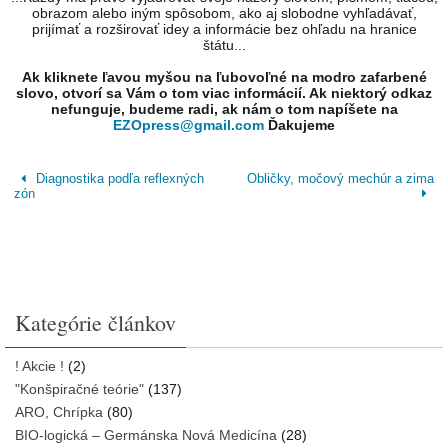
obrazom alebo iným spôsobom, ako aj slobodne vyhľadávať,
prijímať a rozširovať idey a informácie bez ohľadu na hranice
štátu...
Ak kliknete ľavou myšou na ľubovoľné na modro zafarbené
slovo, otvorí sa Vám o tom viac informácií. Ak niektorý odkaz
nefunguje, budeme radi, ak nám o tom napíšete na
EZOpress@gmail.com
Ďakujeme
Diagnostika podľa reflexných
Obličky, močový mechúr a zima
zón
Kategórie článkov
! Akcie !
(2)
"Konšpiračné teórie"
(137)
ARO, Chrípka
(80)
BIO-logická – Germánska Nová Medicína
(28)