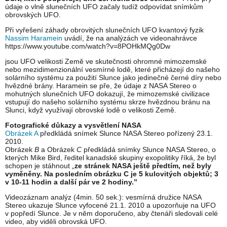
údaje o vlně slunečních UFO začaly tudíž odpovídat snímkům
obrovských UFO.
Při vyřešení záhady obrovitých slunečních UFO kvantový fyzik
Nassim Haramein
uvádí, že na analýzách ve videonahrávce
https://www.youtube.com/watch?v=8POHkMQg0Dw
jsou UFO velikosti Země ve skutečnosti ohromné mimozemské
nebo mezidimenzionální vesmírné lodě, které přicházejí do našeho
solárního systému za použití Slunce jako jedinečné černé díry nebo
hvězdné brány. Haramein se pře, že údaje z NASA Stereo o
mohutných slunečních UFO dokazují, že mimozemské civilizace
vstupují do našeho solárního systému skrze hvězdnou bránu na
Slunci, když využívají obrovské lodě o velikosti Země.
Fotografické důkazy a vysvětlení NASA
Obrázek A
předkládá snímek Slunce NASA Stereo pořízený 23.1.
2010.
Obrázek
B
a Obrázek
C
předkládá snímky Slunce NASA Stereo, o
kterých Mike Bird, ředitel kanadské skupiny exopolitiky říká, že byl
schopen je stáhnout „
ze stránek NASA ještě předtím, než byly
vyměněny. Na posledním obrázku C je 5 kulovitých objektů; 3
v 10-11 hodin a další pár ve 2 hodiny.”
Videozáznam analýz (4min. 50 sek.): vesmírná družice NASA
Stereo ukazuje Slunce vyfocené 21.1. 2010 a upozorňuje na UFO
v popředí Slunce. Je v něm doporučeno, aby čtenáři sledovali celé
video, aby viděli obrovská UFO.