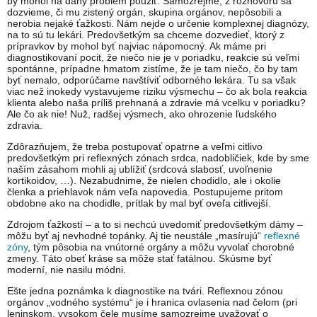
by mohol na daný problém použiť. Samozrejme, z rozhovoru sa
dozvieme, či mu zistený orgán, skupina orgánov, nepôsobili a
nerobia nejaké ťažkosti. Nám nejde o určenie komplexnej diagnózy,
na to sú tu lekári. Predovšetkým sa chceme dozvedieť, ktorý z
prípravkov by mohol byť najviac nápomocný. Ak máme pri
diagnostikovaní pocit, že niečo nie je v poriadku, reakcie sú veľmi
spontánne, prípadne hmatom zistíme, že je tam niečo, čo by tam
byť nemalo, odporúčame navštíviť odborného lekára. Tu sa však
viac než inokedy vystavujeme riziku výsmechu – čo ak bola reakcia
klienta alebo naša príliš prehnaná a zdravie má vcelku v poriadku?
Ale čo ak nie! Nuž, radšej výsmech, ako ohrozenie ľudského
zdravia.
Zdôrazňujem, že treba postupovať opatrne a veľmi citlivo
predovšetkým pri reflexných zónach srdca, nadobličiek, kde by sme
naším zásahom mohli aj ublížiť (srdcová slabosť, uvoľnenie
kortikoidov, …). Nezabudnime, že nielen chodidlo, ale i okolie
členka a priehlavok nám veľa napovedia. Postupujeme pritom
obdobne ako na chodidle, prítlak by mal byť oveľa citlivejší.
Zdrojom ťažkostí – a to si nechcú uvedomiť predovšetkým dámy –
môžu byť aj nevhodné topánky. Aj tie neustále „masírujú“
reflexné
zóny
, tým pôsobia na vnútorné orgány a môžu vyvolať chorobné
zmeny. Táto obeť kráse sa môže stať fatálnou. Skúsme byť
moderní, nie nasilu módni.
Ešte jedna poznámka k diagnostike na tvári. Reflexnou zónou
orgánov „vodného systému“ je i hranica ovlasenia nad čelom (pri
leninskom, vysokom čele musíme samozrejme uvažovať o