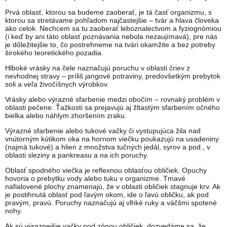
Prvá oblasť, ktorou sa budeme zaoberať, je tá časť organizmu, s
ktorou sa stretávame pohľadom najčastejšie – tvár a hlava človeka
ako celok. Nechcem sa tu zaoberať leboznalectvom a fyziognómiou
(i keď by ani táto oblasť poznávania nebola nezaujímavá), pre nás
je dôležitejšie to, čo postrehneme na tvári okamžite a bez potreby
širokého teoretického pozadia.
Hlboké vrásky na čele naznačujú poruchu v oblasti čriev z
nevhodnej stravy – príliš jangové potraviny, predovšetkým prebytok
soli a veľa živočíšnych výrobkov.
Vrásky alebo výrazné sfarbenie medzi obočím – rovnaký problém v
oblasti pečene. Ťažkosti sa prejavujú aj žltastým sfarbením očného
bielka alebo náhlym zhoršením zraku.
Výrazné sfarbenie alebo tukové vačky či vystupujúca žila nad
vnútorným kútikom oka na hornom viečku poukazujú na usadeniny
(najmä tukové) a hlien z množstva tučných jedál, syrov a pod., v
oblasti sleziny a pankreasu a na ich poruchy.
Oblasť spodného viečka je reflexnou oblasťou obličiek. Opuchy
hovoria o prebytku vody alebo tuku v organizme. Tmavé
nafialovené plochy znamenajú, že v oblasti obličiek stagnuje krv. Ak
je postihnutá oblasť pod ľavým okom, ide o ľavú obličku, ak pod
pravým, pravú. Poruchy naznačujú aj vlhké ruky a väčšmi spotené
nohy.
Ak sú výraznejšie vačky pod zónou obličiek, dozvedáme sa, že