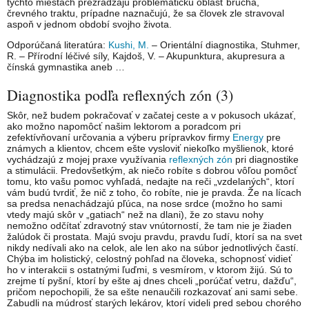
týchto miestach prezrádzajú problematickú oblasť brucha,
črevného traktu, prípadne naznačujú, že sa človek zle stravoval
aspoň v jednom období svojho života.
Odporúčaná literatúra:
Kushi, M.
– Orientální diagnostika, Stuhmer,
R. – Přírodní léčivé síly, Kajdoš, V. – Akupunktura, akupresura a
čínská gymnastika aneb …
Diagnostika podľa reflexných zón (3)
Skôr, než budem pokračovať v začatej ceste a v pokusoch ukázať,
ako možno napomôcť našim lektorom a poradcom pri
zefektívňovaní určovania a výberu prípravkov firmy
Energy
pre
známych a klientov, chcem ešte vysloviť niekoľko myšlienok, ktoré
vychádzajú z mojej praxe využívania
reflexných zón
pri diagnostike
a stimulácii. Predovšetkým, ak niečo robíte s dobrou vôľou pomôcť
tomu, kto vašu pomoc vyhľadá, nedajte na reči „vzdelaných“, ktorí
vám budú tvrdiť, že nič z toho, čo robíte, nie je pravda. Že na lícach
sa predsa nenachádzajú pľúca, na nose srdce (možno ho sami
vtedy majú skôr v „gatiach“ než na dlani), že zo stavu nohy
nemožno odčítať zdravotný stav vnútorností, že tam nie je žiaden
žalúdok či prostata. Majú svoju pravdu, pravdu ľudí, ktorí sa na svet
nikdy nedívali ako na celok, ale len ako na súbor jednotlivých častí.
Chýba im holistický, celostný pohľad na človeka, schopnosť vidieť
ho v interakcii s ostatnými ľuďmi, s vesmírom, v ktorom žijú. Sú to
zrejme tí pyšní, ktorí by ešte aj dnes chceli „porúčať vetru, dažďu“,
pričom nepochopili, že sa ešte nenaučili rozkazovať ani sami sebe.
Zabudli na múdrosť starých lekárov, ktorí videli pred sebou chorého