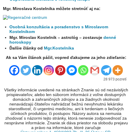
Mgr. Miroslava Kostelnika môžete stretnúť aj na:
Osobná konzultácia a poradenstvo s Miroslavom
Kostelnikom
Mgr. Miroslav Kostelnik – astrológ – zostavuje
denné
horoskopy
Ďalšie články od
Mgr.Kostelnika
Ak sa Vám článok páčil, vopred ďakujeme za jeho zdieľanie:
28 973 pozretí
Všetky informácie uvedené na stránkach Znanie sú od nezávislých
prispievateľov, alebo len súborom informácii z voľne dostupných
domácich a zahraničných zdrojov a za žiadnych okolností
nenavádzajú čitateľov nahrádzať bežnú nevyhnutnú lekársku
starostlivosť, či urgentnú medicínu, ani k tvrdeniam o liečivých
účinkoch produktov, či postupov. Názory autora sa nemusia
zhodovať s názormi tejto stránky, ktorá nenesie zodpovednosť za
nesprávne informácie. Znanie.sk dáva priestor na slobodu prejavu
a právo na informácie, ktoré zaručuje