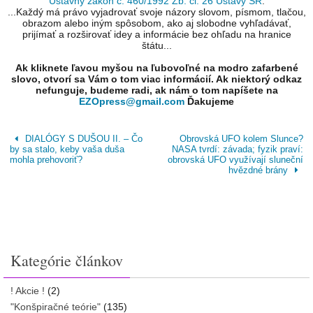
Ústavný zákon č. 460/1992 Zb. čl. 26 Ústavy SR
.
...Každý má právo vyjadrovať svoje názory slovom, písmom, tlačou,
obrazom alebo iným spôsobom, ako aj slobodne vyhľadávať,
prijímať a rozširovať idey a informácie bez ohľadu na hranice
štátu...
Ak kliknete ľavou myšou na ľubovoľné na modro zafarbené
slovo, otvorí sa Vám o tom viac informácií. Ak niektorý odkaz
nefunguje, budeme radi, ak nám o tom napíšete na
EZOpress@gmail.com
Ďakujeme
DIALÓGY S DUŠOU II. – Čo
Obrovská UFO kolem Slunce?
by sa stalo, keby vaša duša
NASA tvrdí: závada; fyzik praví:
mohla prehovoriť?
obrovská UFO využívají sluneční
hvězdné brány
Kategórie článkov
! Akcie !
(2)
"Konšpiračné teórie"
(135)