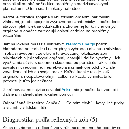
nevznikali mnohé nežiadúce problémy s medzistavcovými
platničkami. O tom snáď niekedy nabudúce.
Kedže je chrbtica spojená s vnútornými orgánmi nervovými
vláknami, je toto spojenie zvýraznené i anatomicky – poškodenie
stavcov, platničiek sa odzrkadlí na zhoršenej funkcii vnútorných
orgánov, a opačne zareagujú oblasti chrbtice na problémy
viscerálne.
Jemná lokálna masáž s vybraným
krémom Energy
pôsobí
blahodarne na chrbticu i na orgány s vybranou oblasťou súvisiace.
Treba si uvedomiť, že okrem tu uvádzanej lokalizácie zón
súvisiacich s jednotlivými orgánmi, jestvujú i ďalšie systémy – ich
využívanie súvisí s osobnou skúsenosťou poradcu – ak si tieto
súvislosti uvedomíme, neprekvapia nás niektoré odchýlky, ale
zavedieme si ich do svojej praxe. Každé ľudské telo je totiž
originálom, neopakovateľným celkom a každá výnimka tu len
potvrdzuje túto jedinečnosť.
Z krémov sa mi najviac osvedčil
Artrin
, nie je naškodu overiť si i
ďalšie pri individuálnej lokálnej pomoci.
Odporúčaná literatúra: Janča J. – Co nám chybí – kovy, jiné prvky
a vitamíny v lidském těle
Diagnostika podľa reflexných zón (5)
Ak sa pozrieme na reflexné zóny rúk, nájdeme mnohé podoby so