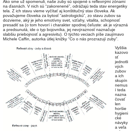
Ako sme už spomenuli, naše zuby sú spojené s reflexnými zónami
na ďasnách. V nich sú “zakorenené”, odrážajú teda stav energetiky
tela. Z ich stavu vieme vyčítať aj konštitučný stav človeka. Ak
považujeme človeka za bytosť “astrologickú”, zo stavu zubov sa
dozvieme, aký je jeho emotívny svet, vzťahy, vitalita, schopnosť
presadiť sa (o tom hovorí i charakter spodnej čeľuste: ak je výrazná
a predsunutá, ide o typ bojovníka, jej nevýraznosť naznačuje
slabšiu priebojnosť a agresivitu). O týchto veciach píše zaujímavo
Michele Caffin, autorka útlej knižky “Co o nás prozrazují zuby”.
Vyššia
kazovo
sť
jednotli
vých
zubov
a ich
skupín
nemus
í teda
nazna
čovať
len
horšie
hygieni
cké
návyky
a veľa