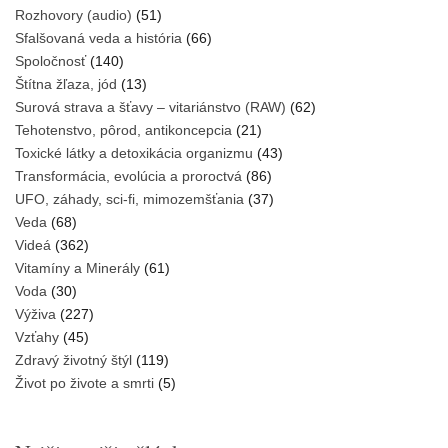
Rozhovory (audio)
(51)
Sfalšovaná veda a história
(66)
Spoločnosť
(140)
Štítna žľaza, jód
(13)
Surová strava a šťavy – vitariánstvo (RAW)
(62)
Tehotenstvo, pôrod, antikoncepcia
(21)
Toxické látky a detoxikácia organizmu
(43)
Transformácia, evolúcia a proroctvá
(86)
UFO, záhady, sci-fi, mimozemšťania
(37)
Veda
(68)
Videá
(362)
Vitamíny a Minerály
(61)
Voda
(30)
Výživa
(227)
Vzťahy
(45)
Zdravý životný štýl
(119)
Život po živote a smrti
(5)