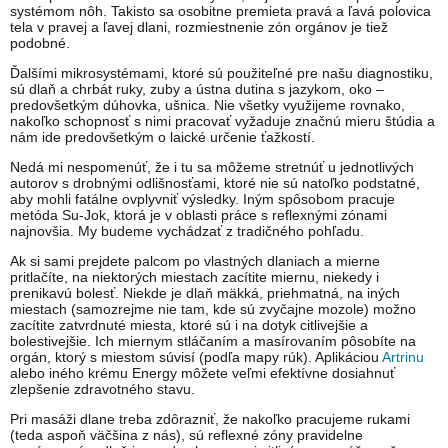
systémom nôh. Takisto sa osobitne premieta pravá a ľavá polovica
tela v pravej a ľavej dlani, rozmiestnenie zón orgánov je tiež
podobné.
Ďalšími mikrosystémami, ktoré sú použiteľné pre našu diagnostiku,
sú dlaň a chrbát ruky, zuby a ústna dutina s jazykom, oko –
predovšetkým dúhovka, ušnica. Nie všetky využijeme rovnako,
nakoľko schopnosť s nimi pracovať vyžaduje značnú mieru štúdia a
nám ide predovšetkým o laické určenie ťažkostí.
Nedá mi nespomenúť, že i tu sa môžeme stretnúť u jednotlivých
autorov s drobnými odlišnosťami, ktoré nie sú natoľko podstatné,
aby mohli fatálne ovplyvniť výsledky. Iným spôsobom pracuje
metóda Su-Jok, ktorá je v oblasti práce s reflexnými zónami
najnovšia. My budeme vychádzať z tradičného pohľadu.
Ak si sami prejdete palcom po vlastných dlaniach a mierne
pritlačíte, na niektorých miestach zacítite miernu, niekedy i
prenikavú bolesť. Niekde je dlaň mäkká, priehmatná, na iných
miestach (samozrejme nie tam, kde sú zvyčajne mozole) možno
zacítite zatvrdnuté miesta, ktoré sú i na dotyk citlivejšie a
bolestivejšie. Ich miernym stláčaním a masírovaním pôsobíte na
orgán, ktorý s miestom súvisí (podľa mapy rúk). Aplikáciou
Artrinu
alebo iného krému Energy môžete veľmi efektívne dosiahnuť
zlepšenie zdravotného stavu.
Pri masáži dlane treba zdôrazniť, že nakoľko pracujeme rukami
(teda aspoň väčšina z nás), sú reflexné zóny pravidelne