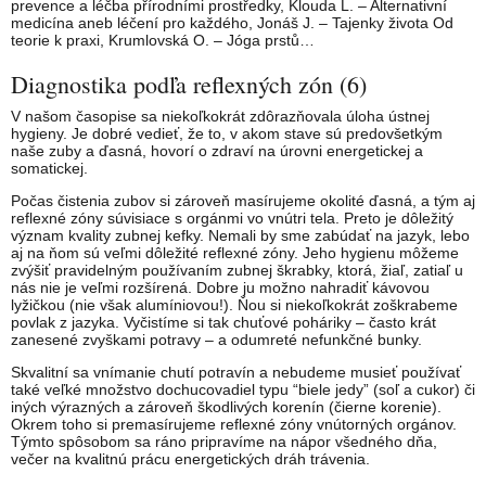
prevence a léčba přírodními prostředky, Klouda L. – Alternativní
medicína aneb léčení pro každého, Jonáš J. – Tajenky života Od
teorie k praxi, Krumlovská O. – Jóga prstů…
Diagnostika podľa reflexných zón (6)
V našom časopise sa niekoľkokrát zdôrazňovala úloha ústnej
hygieny. Je dobré vedieť, že to, v akom stave sú predovšetkým
naše zuby a ďasná, hovorí o zdraví na úrovni energetickej a
somatickej.
Počas čistenia zubov si zároveň masírujeme okolité ďasná, a tým aj
reflexné zóny súvisiace s orgánmi vo vnútri tela. Preto je dôležitý
význam kvality zubnej kefky. Nemali by sme zabúdať na jazyk, lebo
aj na ňom sú veľmi dôležité reflexné zóny. Jeho hygienu môžeme
zvýšiť pravidelným používaním zubnej škrabky, ktorá, žiaľ, zatiaľ u
nás nie je veľmi rozšírená. Dobre ju možno nahradiť kávovou
lyžičkou (nie však alumíniovou!). Ňou si niekoľkokrát zoškrabeme
povlak z jazyka. Vyčistíme si tak chuťové poháriky – často krát
zanesené zvyškami potravy – a odumreté nefunkčné bunky.
Skvalitní sa vnímanie chutí potravín a nebudeme musieť používať
také veľké množstvo dochucovadiel typu “biele jedy” (soľ a cukor) či
iných výrazných a zároveň škodlivých korenín (čierne korenie).
Okrem toho si premasírujeme reflexné zóny vnútorných orgánov.
Týmto spôsobom sa ráno pripravíme na nápor všedného dňa,
večer na kvalitnú prácu energetických dráh trávenia.