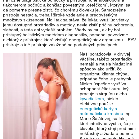
na rôzne diagnostické pomôcky a prístroje, fonendoskopom a
tlakomerom počnúc a končiac povestným „cétéčkom“, ktorými sa
dá pomerne presne zistiť, čo chorému človeku je. Samozrejme
prístroje nestačia, treba i široké vzdelanie a predovšetkým
množstvo skúseností. No i tak sa stáva, že lekár, využijúc všetky
jemu dostupné prostriedky a metódy, nevie zistiť príčinu ochorenia,
slabosti, a teda ani vyriešiť problém. Vtedy by mu, ak by bol
prístupný holistickým metódam diagnostiky, pomohol povedzme
niektorý z prístrojov, ktoré zisťujú energetický stav organizmu – EAV
prístroje a iné prístroje založené na podobných princípoch.
Naši poradcovia, v drvivej
väčšine, takéto prostriedky
nemajú a musia hľadať iné
spôsoby ako určiť, čo
organizmu klienta chýba,
prípadne čoho je prebytok.
Niekto úspešne využíva
schopnosť čítať auru, iný
pracuje s virguľou alebo
kyvadielkom
, niekto
efektívne použije
energetické karty s
automatickou kresbou
Ing.
Marie Šalátovej, sú takí,
ktorí intuitívne vycítia, čo je
človeku, ktorý stojí pred nimi
nešťastný a žiada o pomoc.
Každý má inú metodiku, iný