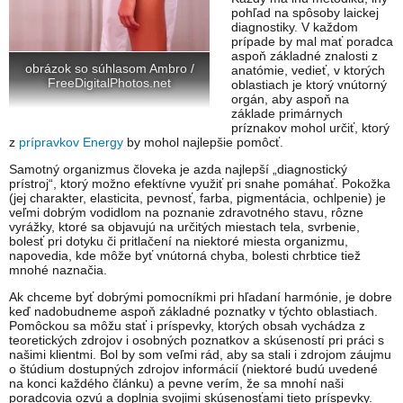
pohľad na spôsoby laickej
diagnostiky. V každom
prípade by mal mať poradca
aspoň základné znalosti z
obrázok so súhlasom Ambro /
anatómie, vedieť, v ktorých
FreeDigitalPhotos.net
oblastiach je ktorý vnútorný
orgán, aby aspoň na
základe primárnych
príznakov mohol určiť, ktorý
z
prípravkov Energy
by mohol najlepšie pomôcť.
Samotný organizmus človeka je azda najlepší „diagnostický
prístroj“, ktorý možno efektívne využiť pri snahe pomáhať. Pokožka
(jej charakter, elasticita, pevnosť, farba, pigmentácia, ochlpenie) je
veľmi dobrým vodidlom na poznanie zdravotného stavu, rôzne
vyrážky, ktoré sa objavujú na určitých miestach tela, svrbenie,
bolesť pri dotyku či pritlačení na niektoré miesta organizmu,
napovedia, kde môže byť vnútorná chyba, bolesti chrbtice tiež
mnohé naznačia.
Ak chceme byť dobrými pomocníkmi pri hľadaní harmónie, je dobre
keď nadobudneme aspoň základné poznatky v týchto oblastiach.
Pomôckou sa môžu stať i príspevky, ktorých obsah vychádza z
teoretických zdrojov i osobných poznatkov a skúseností pri práci s
našimi klientmi. Bol by som veľmi rád, aby sa stali i zdrojom záujmu
o štúdium dostupných zdrojov informácií (niektoré budú uvedené
na konci každého článku) a pevne verím, že sa mnohí naši
poradcovia ozvú a doplnia svojimi skúsenosťami tieto príspevky.