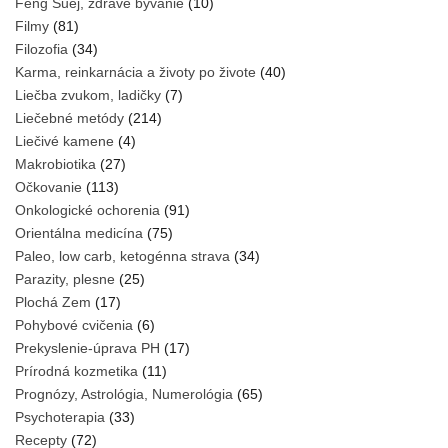
Feng Šuej, zdravé bývanie
(10)
Filmy
(81)
Filozofia
(34)
Karma, reinkarnácia a životy po živote
(40)
Liečba zvukom, ladičky
(7)
Liečebné metódy
(214)
Liečivé kamene
(4)
Makrobiotika
(27)
Očkovanie
(113)
Onkologické ochorenia
(91)
Orientálna medicína
(75)
Paleo, low carb, ketogénna strava
(34)
Parazity, plesne
(25)
Plochá Zem
(17)
Pohybové cvičenia
(6)
Prekyslenie-úprava PH
(17)
Prírodná kozmetika
(11)
Prognózy, Astrológia, Numerológia
(65)
Psychoterapia
(33)
Recepty
(72)