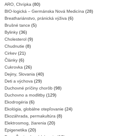
ARO, Chrípka
(80)
BIO-logická – Germánska Nová Medicína
(28)
Breathariánstvo, pránická výživa
(6)
Brušné tance
(5)
Bylinky
(36)
Cholesterol
(9)
Chudnutie
(8)
Cirkev
(21)
Články
(6)
Cukrovka
(26)
Dejiny, Slovania
(40)
Deti a výchova
(29)
Duchovné príčiny chorôb
(98)
Duchovno a modlitby
(129)
Ekodrogéria
(6)
Ekológia, globálne otepľovanie
(24)
Ekozáhrada, permakultúra
(8)
Elektrosmog, žiarenia
(20)
Epigenetika
(20)