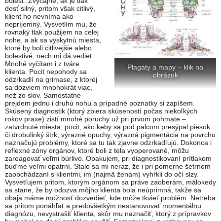
bolesť. Zvyčajne, ak je tlak
dosť silný, pritom však citlivý,
klient ho nevníma ako
nepríjemný. Vysvetlím mu, že
rovnaký tlak použijem na celej
nohe, a ak sa vyskytnú miesta,
ktoré by boli citlivejšie alebo
bolestivé, nech mi dá vedieť.
Mnohé vyčítam i z tváre
Plagáty a mapy – klik na
klienta. Pocit nepohody sa
obrázok
odzrkadlí na grimase, z ktorej
sa dozviem mnohokrát viac,
než zo slov. Samostatne
prejdem jednu i druhú nohu a prípadné poznatky si zapíšem.
Skúsený diagnostik (ktorý zbiera skúseností počas niekoľkých
rokov praxe) zistí mnohé poruchy už pri prvom pohmate –
zatvrdnuté miesta, pocit, ako keby sa pod palcom presýpal piesok
či drobulinký štrk, výrazné opuchy, výrazná pigmentácia na povrchu
naznačujú problémy, ktoré sa tu tak zjavne odzrkadľujú. Dokonca i
reflexné zóny orgánov, ktoré boli z tela vyoperované, môžu
zareagovať veľmi búrlivo. Opakujem, pri diagnostikovaní prítlakom
buďme veľmi opatrní. Stalo sa mi neraz, že i pri pomerne šetrnom
zaobchádzaní s klientmi, im (najmä ženám) vyhŕkli do očí slzy.
Vysvetľujem pritom, ktorým orgánom sa práve zaoberám, málokedy
sa stane, že by odozva môjho klienta bola neúprimná, takže sa
obaja máme možnosť dozvedieť, kde môže tkvieť problém. Netreba
sa pritom ponáhľať a predovšetkým nestanovovať momentálnu
diagnózu, nevystrašiť klienta, skôr mu naznačiť, ktorý z prípravkov