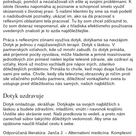
potrebujú, pomôcť a nezaťažovali ich ešte aj svojimi problémami. K
istote človeku napomáha aj poznanie a schopnosť smelo využiť
skúsenosti v životnej praxi. S našimi klientmi by sme sa mali podeliť
o nadobudnuté poznatky, ukázať im, ako sa dá pracovať s
reflexnými oblasťami tela pracovať. Tu by som chcel zdôrazniť to,
čo som doteraz nespomenul, ale z hľadiska efektívneho používania
uvedených znalostí je to azda najdôležitejšie.
Práca s reflexnými zónami využíva dotyk, dotýkame sa navzájom.
Dotyk je jednou z najúžasnejších terapií. Dotyk s láskou. V
partnerských vzťahoch, kde už mnohí zabudli, čo dotyk prináša,
aké príjemné pocity vyvoláva, môže hladenie a jemné masírovanie
jednotlivých zón priniesť nielen lepšie telesné zdravie, ale ozdraví aj
vzťahy, ktoré už možno vychladli pre nápor iných, zdanlivo
dôležitejších problémov. Prináša to chvíle, keď majú dvaja ľudia čas
sami pre seba. Chvíle, kedy sila televíznej obrazovky je ničím proti
sile vďačného pohľadu partnera, dôležitosť vonkajšieho sveta tu
ustupuje pred dôležitosťou nás samých, našich najbližších.
Dotyk uzdravuje
Dotyk omladzuje, skrášľuje. Dotýkajte sa svojich najbližších s
láskou a budete zdravšími, mladšími, vnútri i navonok krajšími.
Uvidíte ako skrásnie svet. Naši predkovia to vedeli, a preto nám
zanechali súbor takýchto dôležitých vedomostí. Aby sme sa
opätovne naučili hľadať cestu k sebe.
Odporúčaná literatúra: Janča J. – Alternativní medicína. Komplexní