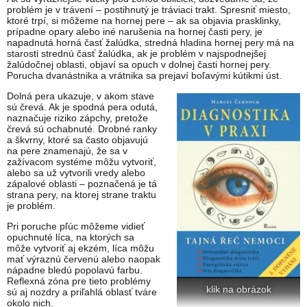
problém je v trávení – postihnutý je tráviaci trakt. Spresniť miesto,
ktoré trpí, si môžeme na hornej pere – ak sa objavia prasklinky,
prípadne opary alebo iné narušenia na hornej časti pery, je
napadnutá horná časť žalúdka, stredná hladina hornej pery má na
starosti strednú časť žalúdka, ak je problém v najspodnejšej
žalúdočnej oblasti, objaví sa opuch v dolnej časti hornej pery.
Porucha dvanástnika a vrátnika sa prejaví boľavými kútikmi úst.
Dolná pera ukazuje, v akom stave
sú črevá. Ak je spodná pera odutá,
naznačuje riziko zápchy, pretože
črevá sú ochabnuté. Drobné ranky
a škvrny, ktoré sa často objavujú
na pere znamenajú, že sa v
zažívacom systéme môžu vytvoriť,
alebo sa už vytvorili vredy alebo
zápalové oblasti – poznačená je tá
strana pery, na ktorej strane traktu
je problém.
Pri poruche pľúc môžeme vidieť
opuchnuté líca, na ktorých sa
môže vytvoriť aj ekzém, líca môžu
mať výraznú červenú alebo naopak
nápadne bledú popolavú farbu.
Reflexná zóna pre tieto problémy
klik na obrázok
sú aj nozdry a priľahlá oblasť tváre
okolo nich.