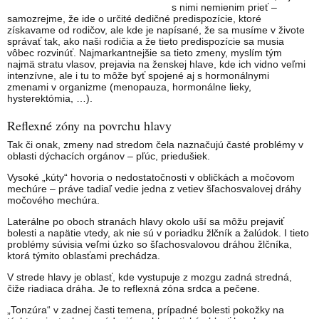
s nimi nemienim prieť –
samozrejme, že ide o určité dedičné predispozície, ktoré
získavame od rodičov, ale kde je napísané, že sa musíme v živote
správať tak, ako naši rodičia a že tieto predispozície sa musia
vôbec rozvinúť. Najmarkantnejšie sa tieto zmeny, myslím tým
najmä stratu vlasov, prejavia na ženskej hlave, kde ich vidno veľmi
intenzívne, ale i tu to môže byť spojené aj s hormonálnymi
zmenami v organizme (menopauza, hormonálne lieky,
hysterektómia, …).
Reflexné zóny na povrchu hlavy
Tak či onak, zmeny nad stredom čela naznačujú časté problémy v
oblasti dýchacích orgánov – pľúc, priedušiek.
Vysoké „kúty“ hovoria o nedostatočnosti v obličkách a močovom
mechúre – práve tadiaľ vedie jedna z vetiev šľachosvalovej dráhy
močového mechúra.
Laterálne po oboch stranách hlavy okolo uší sa môžu prejaviť
bolesti a napätie vtedy, ak nie sú v poriadku žlčník a žalúdok. I tieto
problémy súvisia veľmi úzko so šľachosvalovou dráhou žlčníka,
ktorá týmito oblasťami prechádza.
V strede hlavy je oblasť, kde vystupuje z mozgu zadná stredná,
čiže riadiaca dráha. Je to reflexná zóna srdca a pečene.
„Tonzúra“ v zadnej časti temena, prípadné bolesti pokožky na