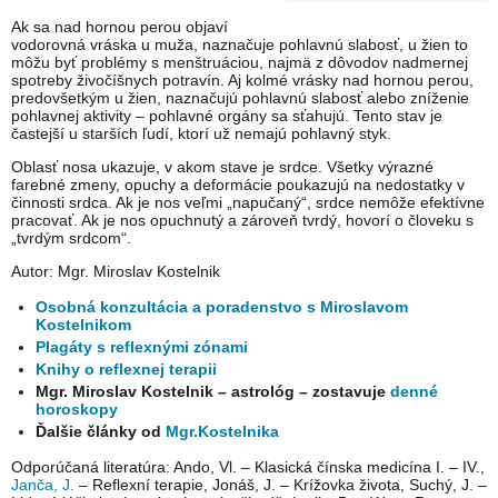
Ak sa nad hornou perou objaví
vodorovná vráska u muža, naznačuje pohlavnú slabosť, u žien to
môžu byť problémy s menštruáciou, najmä z dôvodov nadmernej
spotreby živočíšnych potravín. Aj kolmé vrásky nad hornou perou,
predovšetkým u žien, naznačujú pohlavnú slabosť alebo zníženie
pohlavnej aktivity – pohlavné orgány sa sťahujú. Tento stav je
častejší u starších ľudí, ktorí už nemajú pohlavný styk.
Oblasť nosa ukazuje, v akom stave je srdce. Všetky výrazné
farebné zmeny, opuchy a deformácie poukazujú na nedostatky v
činnosti srdca. Ak je nos veľmi „napučaný“, srdce nemôže efektívne
pracovať. Ak je nos opuchnutý a zároveň tvrdý, hovorí o človeku s
„tvrdým srdcom“.
Autor: Mgr. Miroslav Kostelnik
Osobná konzultácia a poradenstvo s Miroslavom
Kostelnikom
Plagáty s reflexnými zónami
Knihy o reflexnej terapii
Mgr. Miroslav Kostelnik – astrológ – zostavuje
denné
horoskopy
Ďalšie články od
Mgr.Kostelnika
Odporúčaná literatúra: Ando, Vl. – Klasická čínska medicína I. – IV.,
Janča, J.
– Reflexní terapie, Jonáš, J. – Krížovka života, Suchý, J. –