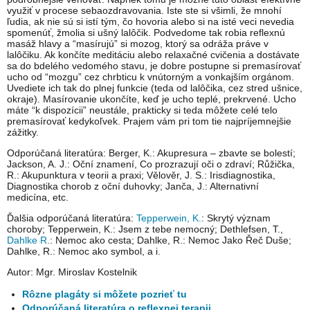
využiť v procese sebaozdravovania. Iste ste si všimli, že mnohí
ľudia, ak nie sú si istí tým, čo hovoria alebo si na isté veci nevedia
spomenúť, žmolia si ušný lalôčik. Podvedome tak robia reflexnú
masáž hlavy a “masírujú” si mozog, ktorý sa odráža práve v
lalôčiku. Ak končíte meditáciu alebo relaxačné cvičenia a dostávate
sa do bdelého vedomého stavu, je dobre postupne si premasírovať
ucho od “mozgu” cez chrbticu k vnútorným a vonkajším orgánom.
Uvediete ich tak do plnej funkcie (teda od lalôčika, cez stred ušnice,
okraje). Masírovanie ukončíte, keď je ucho teplé, prekrvené. Ucho
máte “k dispozícii” neustále, prakticky si teda môžete celé telo
premasírovať kedykoľvek. Prajem vám pri tom tie najpríjemnejšie
zážitky.
Odporúčaná literatúra: Berger, K.: Akupresura – zbavte se bolestí;
Jackson, A. J.: Oční znamení, Co prozrazují oči o zdraví; Růžička,
R.: Akupunktura v teorii a praxi; Vělověr, J. S.: Irisdiagnostika,
Diagnostika chorob z oční duhovky; Janča, J.: Alternativní
medicína, etc.
Ďalšia odporúčaná literatúra:
Tepperwein, K.
: Skrytý význam
choroby; Tepperwein, K.: Jsem z tebe nemocný; Dethlefsen, T.,
Dahlke R.
: Nemoc ako cesta; Dahlke, R.: Nemoc Jako Řeč Duše;
Dahlke, R.: Nemoc ako symbol, a i.
Autor: Mgr. Miroslav Kostelnik
Rôzne plagáty si môžete pozrieť tu
Odporúčaná literatúra o reflexnej terapii