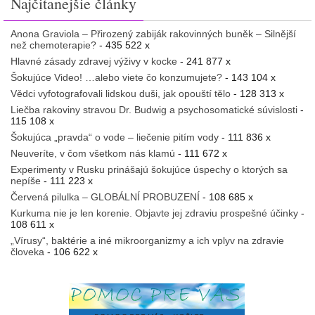
Najčitanejšie články
Anona Graviola – Přirozený zabiják rakovinných buněk – Silnější
než chemoterapie?
- 435 522 x
Hlavné zásady zdravej výživy v kocke
- 241 877 x
Šokujúce Video! …alebo viete čo konzumujete?
- 143 104 x
Vědci vyfotografovali lidskou duši, jak opouští tělo
- 128 313 x
Liečba rakoviny stravou Dr. Budwig a psychosomatické súvislosti
-
115 108 x
Šokujúca „pravda“ o vode – liečenie pitím vody
- 111 836 x
Neuveríte, v čom všetkom nás klamú
- 111 672 x
Experimenty v Rusku prinášajú šokujúce úspechy o ktorých sa
nepíše
- 111 223 x
Červená pilulka – GLOBÁLNÍ PROBUZENÍ
- 108 685 x
Kurkuma nie je len korenie. Objavte jej zdraviu prospešné účinky
-
108 611 x
„Vírusy“, baktérie a iné mikroorganizmy a ich vplyv na zdravie
človeka
- 106 622 x