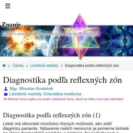
Znanie
Články o zdraví, duchovnom rozvoji a za pravdu nie len v medicíne.
Články
Liečebné metódy
Diagnostika podľa reflexných zón
Diagnostika podľa reflexných zón
Mgr. Miroslav Kostelnik
Liečebné metódy
Orientálna medicína
,
Ak kliknete ľavou myšou na modro zafarbené slovo, otvorí sa Vám o tom viac informácií.
Diagnostika podľa reflexných zón (1)
Lekár má obrovské množstvo rôznych možností, ako zistiť
diagnózu pacienta. Vybavenie našich nemocníc je pomerne bohaté