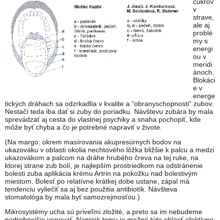
cukrov
v
strave,
ale aj
problé
my s
energi
ou v
meridi
ánoch.
Blokáci
e v
energe
tických dráhach sa odzrkadlia v kvalite a “obranyschopnosti” zubov.
Nestačí teda iba dať si zuby do poriadku. Návštevu zubára by mala
sprevádzať aj cesta do vlastnej psychiky a snaha pochopiť, kde
môže byť chyba a čo je potrebné napraviť v živote.
(Na margo: okrem masírovania akupresúrnych bodov na
ukazováku v oblasti okolia nechtového lôžka bližšie k palcu a medzi
ukazovákom a palcom na dráhe hrubého čreva na tej ruke, na
ktorej strane zub bolí, je najlepším prostriedkom na odstránenie
bolesti zuba aplikácia krému Artrin na pokožku nad bolestivým
miestom. Bolesť po relatívne krátkej dobe ustane, zápal má
tendenciu vyliečiť sa aj bez použitia antibiotík. Návšteva
stomatológa by mala byť samozrejmosťou.)
Mikrosystémy ucha sú priveľmi zložité, a preto sa im nebudeme
podrobnejšie venovať. Napriek tomu je možné túto oblasť efektívne