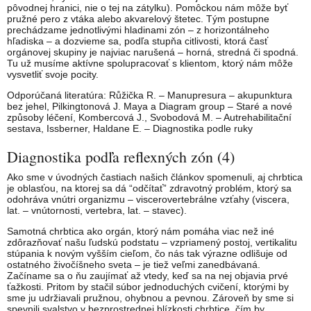
pôvodnej hranici, nie o tej na zátylku). Pomôckou nám môže byť
pružné pero z vtáka alebo akvarelový štetec. Tým postupne
prechádzame jednotlivými hladinami zón – z horizontálneho
hľadiska – a dozvieme sa, podľa stupňa citlivosti, ktorá časť
orgánovej skupiny je najviac narušená – horná, stredná či spodná.
Tu už musíme aktívne spolupracovať s klientom, ktorý nám môže
vysvetliť svoje pocity.
Odporúčaná literatúra: Růžička R. – Manupresura – akupunktura
bez jehel, Pilkingtonová J. Maya a Diagram group – Staré a nové
způsoby léčení, Kombercová J., Svobodová M. – Autrehabilitační
sestava, Issberner, Haldane E. – Diagnostika podle ruky
Diagnostika podľa reflexných zón (4)
Ako sme v úvodných častiach našich článkov spomenuli, aj chrbtica
je oblasťou, na ktorej sa dá “odčítať” zdravotný problém, ktorý sa
odohráva vnútri organizmu – viscerovertebrálne vzťahy (viscera,
lat. – vnútornosti, vertebra, lat. – stavec).
Samotná chrbtica ako orgán, ktorý nám pomáha viac než iné
zdôrazňovať našu ľudskú podstatu – vzpriamený postoj, vertikalitu
stúpania k novým vyšším cieľom, čo nás tak výrazne odlišuje od
ostatného živočíšneho sveta – je tiež veľmi zanedbávaná.
Začíname sa o ňu zaujímať až vtedy, keď sa na nej objavia prvé
ťažkosti. Pritom by stačil súbor jednoduchých cvičení, ktorými by
sme ju udržiavali pružnou, ohybnou a pevnou. Zároveň by sme si
spevnili svalstvo v bezprostrednej blízkosti chrbtice, čím by