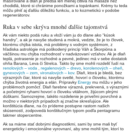
masírované a dlaň je predsa len menej citlivá na masáže než
chodidlá, ktoré si chránime ponožkami a topánkami. Krémy tu teda
môžu plniť aj ďalšiu dôležitú funkciu, a to kozmetickú v podobe
regenerátorov.
Ruka v sebe skrýva mnohé ďalšie tajomstvá
Ak vám niekto podá ruku a vloží vám ju do dlane ako “kúsok
handry”, a ak je navyše studená a mokrá, vedzte, že je to človek,
ktorému chýba istota, má problémy s vodným systémom, z
hľadiska astrológie má poškodený princíp Váh a Škorpióna a
väčšinou mu chýba rozhodnosť v nadväzovaní vzťahov. Ak je dlaň
teplá, potrasenie je rozhodné a pevné, jedinec má v sebe dostatok
ohňa Barana, Leva či Strelca. Takto by sme mohli rozdeliť ľudí na
renolových – voda
,
regalenových – drevo
,
korolenových – oheň
,
gynexových – zem
,
vironalových – kov
. Dlaň, ktorá je bledá, bez
výrazných čiar, ktoré sú navyše svetlé, hovorí o človeku, ktorému
chýba životná energia a elán. Prípravky
Energy
mu môžu v jeho
problémoch pomôcť. Dlaň farebne výrazná, prekrvená, s výraznými
a početnými ryhami hovorí o človeku vitálnom, žijúcom plnými
dúškami. Samozrejme, takéto rozdelenie je priveľmi povrchné a
možno v niektorých prípadoch aj značne skresľujúce. Ale
konštitúcia dlane, na čo prídeme postupne rastom našich
skúseností, zodpovedá konštitučným typom podľa pentagramu
takmer stopercentne.
Ak sa máme stať dobrými diagnostikmi, sami by sme mali byť
energeticky i emocionálne vyrovnaní, aby sme mohli tým, ktorí to