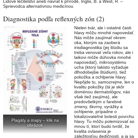
Lidové léčitelství aneb návrat k přírodě, Inglis, B. a West, R. –
Sprievodca alternatívnou medicínou
Diagnostika podľa reflexných zón (2)
Nielen tvár, ale i ostatné časti
hlavy môžu mnohé napovedať.
Nás môže zaujímať okrem
oka, ktorým sa zaoberá
irisdiagnostika (jej štúdiu sa
treba venovať veľa rokov, ale i
laikovi môže dúhovka mnohé
napovedať), mikrosystému
ucha (ktorý takisto vyžaduje
dlhodobejšie štúdium), tiež
pokožka a ochlpenie hlavy.
Nepôjde tu, samozrejme, len o
kvalitu pokožky (tá je skôr
doménou dermatológov, nás
však tiež zaujíma), ale
predovšetkým o farebné
zmeny, škvrny, vyrážky a
ochlpenie, prípadne o
lokalizovateľné bolesti povrchu
Plagáty a mapy – klik na
hlavy. Tu môžu polemizovať so
obrázok
mnou tí, ktorí budú tvrdiť, že
kvalita ovlasenia je
záležitosťou dedičnosti, a ja sa