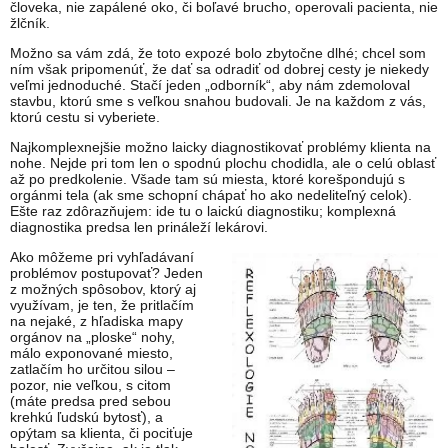
človeka, nie zapálené oko, či boľavé brucho, operovali pacienta, nie
žlčník.
Možno sa vám zdá, že toto expozé bolo zbytočne dlhé; chcel som
ním však pripomenúť, že dať sa odradiť od dobrej cesty je niekedy
veľmi jednoduché. Stačí jeden „odborník“, aby nám zdemoloval
stavbu, ktorú sme s veľkou snahou budovali. Je na každom z vás,
ktorú cestu si vyberiete.
Najkomplexnejšie možno laicky diagnostikovať problémy klienta na
nohe. Nejde pri tom len o spodnú plochu chodidla, ale o celú oblasť
až po predkolenie. Všade tam sú miesta, ktoré korešpondujú s
orgánmi tela (ak sme schopní chápať ho ako nedeliteľný celok).
Ešte raz zdôrazňujem: ide tu o laickú diagnostiku; komplexná
diagnostika predsa len prináleží lekárovi.
Ako môžeme pri vyhľadávaní
problémov postupovať? Jeden
z možných spôsobov, ktorý aj
využívam, je ten, že pritlačím
na nejaké, z hľadiska mapy
orgánov na „ploske“ nohy,
málo exponované miesto,
zatlačím ho určitou silou –
pozor, nie veľkou, s citom
(máte predsa pred sebou
krehkú ľudskú bytosť), a
opýtam sa klienta, či pociťuje