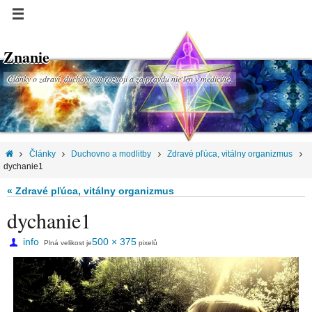
Znanie
Články o zdraví, duchovnom rozvoji a za pravdu nie len v medicíne.
Články
Duchovno a modlitby
Zdravé pľúca, vitálny organizmus
dychanie1
« Zdravé pľúca, vitálny organizmus
dychanie1
info
500 × 375
Plná velikost je
pixelů