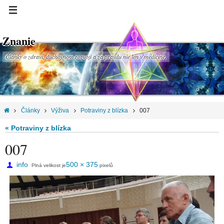
Znanie
Články o zdraví, duchovnom rozvoji a za pravdu nie len v medicíne.
Články
Výživa
Potraviny z blízka
007
« Potraviny z blízka
007
info
500 × 375
Plná velikost je
pixelů