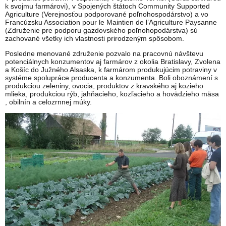
k svojmu farmárovi), v Spojených štátoch Community Supported
Agriculture (Verejnosťou podporované poľnohospodárstvo) a vo
Francúzsku Association pour le Maintien de l’Agriculture Paysanne
(Združenie pre podporu gazdovského poľnohopodárstva) sú
zachované všetky ich vlastnosti prirodzeným spôsobom.
Posledne menované združenie pozvalo na pracovnú návštevu
potenciálnych konzumentov aj farmárov z okolia Bratislavy, Zvolena
a Košíc do Južného Alsaska, k farmárom produkujúcim potraviny v
systéme spolupráce producenta a konzumenta. Boli oboznámení s
produkciou zeleniny, ovocia, produktov z kravského aj kozieho
mlieka, produkciou rýb, jahňacieho, kozľacieho a hovädzieho mäsa
, obilnín a celozrnnej múky.