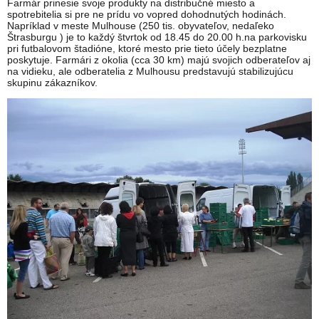
Farmár prinesie svoje produkty na distribučné miesto a
spotrebitelia si pre ne prídu vo vopred dohodnutých hodinách.
Napríklad v meste Mulhouse (250 tis. obyvateľov, nedaľeko
Štrasburgu ) je to každý štvrtok od 18.45 do 20.00 h.na parkovisku
pri futbalovom štadióne, ktoré mesto prie tieto účely bezplatne
poskytuje. Farmári z okolia (cca 30 km) majú svojich odberateľov aj
na vidieku, ale odberatelia z Mulhousu predstavujú stabilizujúcu
skupinu zákazníkov.