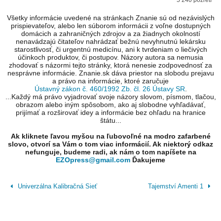
5 240 pozretí
Všetky informácie uvedené na stránkach Znanie sú od nezávislých
prispievateľov, alebo len súborom informácii z voľne dostupných
domácich a zahraničných zdrojov a za žiadnych okolností
nenavádzajú čitateľov nahrádzať bežnú nevyhnutnú lekársku
starostlivosť, či urgentnú medicínu, ani k tvrdeniam o liečivých
účinkoch produktov, či postupov. Názory autora sa nemusia
zhodovať s názormi tejto stránky, ktorá nenesie zodpovednosť za
nesprávne informácie. Znanie.sk dáva priestor na slobodu prejavu
a právo na informácie, ktoré zaručuje
Ústavný zákon č. 460/1992 Zb. čl. 26 Ústavy SR
.
...Každý má právo vyjadrovať svoje názory slovom, písmom, tlačou,
obrazom alebo iným spôsobom, ako aj slobodne vyhľadávať,
prijímať a rozširovať idey a informácie bez ohľadu na hranice
štátu...
Ak kliknete ľavou myšou na ľubovoľné na modro zafarbené
slovo, otvorí sa Vám o tom viac informácií. Ak niektorý odkaz
nefunguje, budeme radi, ak nám o tom napíšete na
EZOpress@gmail.com
Ďakujeme
Univerzálna Kalibračná Sieť
Tajemství Amenti 1