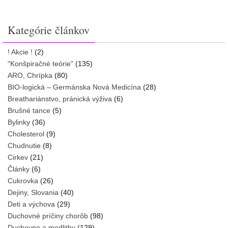
Kategórie článkov
! Akcie !
(2)
"Konšpiračné teórie"
(135)
ARO, Chrípka
(80)
BIO-logická – Germánska Nová Medicína
(28)
Breathariánstvo, pránická výživa
(6)
Brušné tance
(5)
Bylinky
(36)
Cholesterol
(9)
Chudnutie
(8)
Cirkev
(21)
Články
(6)
Cukrovka
(26)
Dejiny, Slovania
(40)
Deti a výchova
(29)
Duchovné príčiny chorôb
(98)
Duchovno a modlitby
(129)