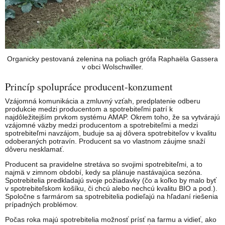
Organicky pestovaná zelenina na poliach grófa Raphaëla Gassera
v obci Wolschwiller.
Princíp spolupráce producent-konzument
Vzájomná komunikácia a zmluvný vzťah, predplatenie odberu
produkcie medzi producentom a spotrebiteľmi patrí k
najdôležitejším prvkom systému AMAP. Okrem toho, že sa vytvárajú
vzájomné väzby medzi producentom a spotrebiteľmi a medzi
spotrebiteľmi navzájom, buduje sa aj dôvera spotrebiteľov v kvalitu
odoberaných potravín. Producent sa vo vlastnom záujme snaží
dôveru nesklamať.
Producent sa pravidelne stretáva so svojimi spotrebiteľmi, a to
najmä v zimnom období, kedy sa plánuje nastávajúca sezóna.
Spotrebitelia predkladajú svoje požiadavky (čo a koľko by malo byť
v spotrebiteľskom košíku, či chcú alebo nechcú kvalitu BIO a pod.).
Spoločne s farmárom sa spotrebitelia podieľajú na hľadaní riešenia
prípadných problémov.
Počas roka majú spotrebitelia možnosť prísť na farmu a vidieť, ako