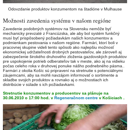
Odovzdanie produktov konzumentom na štadióne v Mulhause
Možnosti zavedenia systému v našom regióne
Zavedenie podobných systémov na Slovensku nemôže byť
mechanicky prevzaté z Francúzska, ale aby bol systém funkčný
musí byť prispôsobený požiadavkám našich konzumentov a
podmienkam pestovania v našom regióne. Farmári, ktorí boli v
pracovnej skupine videli tento spôsob ako najlepšiu možnosť
ekonomickej udržateľnosti drobných pestovateľov, ale zároveň aj
zabezpečenie širokého druhového zloženia gazdovských produktov
pre uspokojenie potrieb odberateľov tak v meste, ako aj na vidieku
počas celeho roka v druhovej ponuke nášho podnebného pásma..
Farmári z okolia Košíc sú pripravení na stretnutie s potenciálnymi
záujemcami, aby sa mohli navzájom informovať o sortimente a
skladbe svojich produktov a rovnako aj o možnostiach ich
distribúcie v súlade s ich požiadavkami.
Stretnutie konzumentov a producentov sa plánuje na
30.06.2010 o 17:00 hod. v
Regeneračnom centre
v Košiciach .