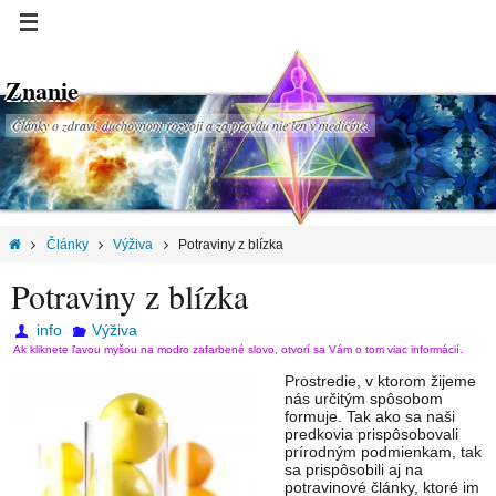
Znanie
Články o zdraví, duchovnom rozvoji a za pravdu nie len v medicíne.
Články
Výživa
Potraviny z blízka
Potraviny z blízka
info
Výživa
Ak kliknete ľavou myšou na modro zafarbené slovo, otvorí sa Vám o tom viac informácií.
Prostredie, v ktorom žijeme
nás určitým spôsobom
formuje. Tak ako sa naši
predkovia prispôsobovali
prírodným podmienkam, tak
sa prispôsobili aj na
potravinové články, ktoré im