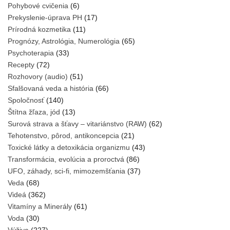
Pohybové cvičenia
(6)
Prekyslenie-úprava PH
(17)
Prírodná kozmetika
(11)
Prognózy, Astrológia, Numerológia
(65)
Psychoterapia
(33)
Recepty
(72)
Rozhovory (audio)
(51)
Sfalšovaná veda a história
(66)
Spoločnosť
(140)
Štítna žľaza, jód
(13)
Surová strava a šťavy – vitariánstvo (RAW)
(62)
Tehotenstvo, pôrod, antikoncepcia
(21)
Toxické látky a detoxikácia organizmu
(43)
Transformácia, evolúcia a proroctvá
(86)
UFO, záhady, sci-fi, mimozemšťania
(37)
Veda
(68)
Videá
(362)
Vitamíny a Minerály
(61)
Voda
(30)