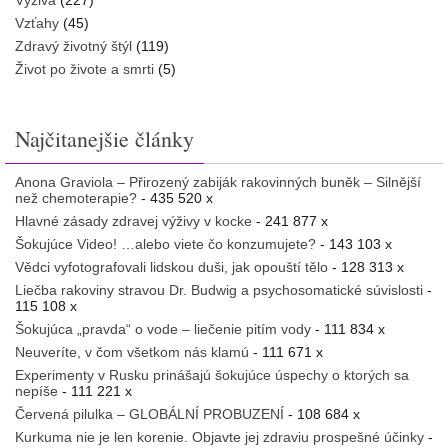
Výživa
(227)
Vzťahy
(45)
Zdravý životný štýl
(119)
Život po živote a smrti
(5)
Najčitanejšie články
Anona Graviola – Přirozený zabiják rakovinných buněk – Silnější
než chemoterapie?
- 435 520 x
Hlavné zásady zdravej výživy v kocke
- 241 877 x
Šokujúce Video! …alebo viete čo konzumujete?
- 143 103 x
Vědci vyfotografovali lidskou duši, jak opouští tělo
- 128 313 x
Liečba rakoviny stravou Dr. Budwig a psychosomatické súvislosti
-
115 108 x
Šokujúca „pravda“ o vode – liečenie pitím vody
- 111 834 x
Neuveríte, v čom všetkom nás klamú
- 111 671 x
Experimenty v Rusku prinášajú šokujúce úspechy o ktorých sa
nepíše
- 111 221 x
Červená pilulka – GLOBÁLNÍ PROBUZENÍ
- 108 684 x
Kurkuma nie je len korenie. Objavte jej zdraviu prospešné účinky
-