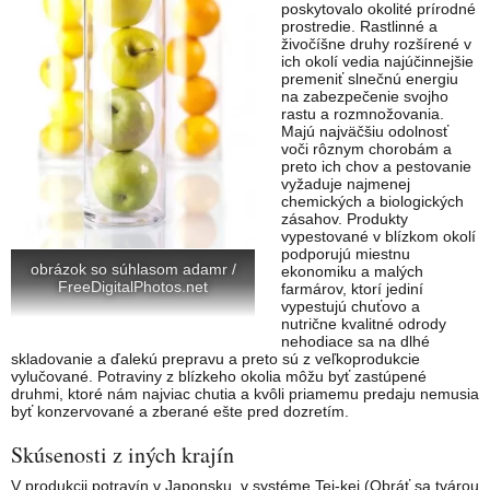
poskytovalo okolité prírodné
prostredie. Rastlinné a
živočíšne druhy rozšírené v
ich okolí vedia najúčinnejšie
premeniť slnečnú energiu
na zabezpečenie svojho
rastu a rozmnožovania.
Majú najväčšiu odolnosť
voči rôznym chorobám a
preto ich chov a pestovanie
vyžaduje najmenej
chemických a biologických
zásahov. Produkty
vypestované v blízkom okolí
podporujú miestnu
obrázok so súhlasom adamr /
ekonomiku a malých
FreeDigitalPhotos.net
farmárov, ktorí jediní
vypestujú chuťovo a
nutrične kvalitné odrody
nehodiace sa na dlhé
skladovanie a ďalekú prepravu a preto sú z veľkoprodukcie
vylučované. Potraviny z blízkeho okolia môžu byť zastúpené
druhmi, ktoré nám najviac chutia a kvôli priamemu predaju nemusia
byť konzervované a zberané ešte pred dozretím.
Skúsenosti z iných krajín
V produkcii potravín v Japonsku, v systéme Tei-kei (Obráť sa tvárou